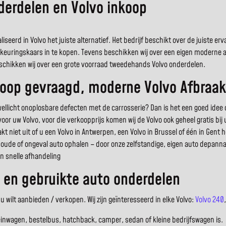
nderdelen en Volvo inkoop
iseerd in Volvo het juiste alternatief. Het bedrijf beschikt over de juiste e
e keuringskaars in te kopen. Tevens beschikken wij over een eigen moderne
 beschikken wij over een grote voorraad tweedehands Volvo onderdelen.
koop gevraagd, moderne Volvo Afbraak
licht onoplosbare defecten met de carrosserie? Dan is het een goed idee 
 voor uw Volvo, voor die verkoopprijs komen wij de Volvo ook geheel gratis bi
t niet uit of u een Volvo in Antwerpen, een Volvo in Brussel of één in Gent 
 oude of ongeval auto ophalen – door onze zelfstandige, eigen auto depannage
n snelle afhandeling
 en gebruikte auto onderdelen
 wilt aanbieden / verkopen. Wij zijn geïnteresseerd in elke Volvo:
Volvo 240
einwagen, bestelbus, hatchback, camper, sedan of kleine bedrijfswagen is.