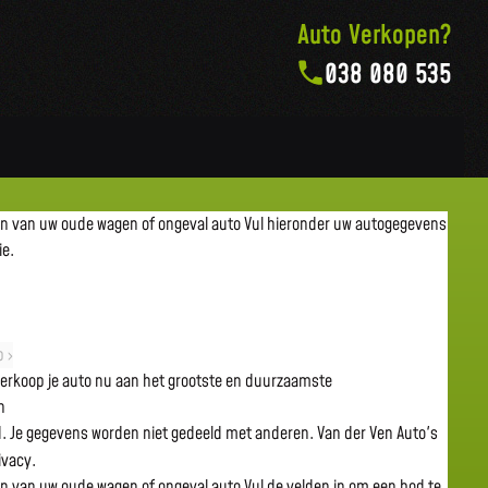
Auto Verkopen?
038 080 535
en van uw oude wagen of ongeval auto
Vul hieronder uw autogegevens
ie.
 ›
 verkoop je auto nu aan het grootste en duurzaamste
n
gd. Je gegevens worden niet gedeeld met anderen. Van der Ven Auto's
rivacy.
en van uw oude wagen of ongeval auto
Vul de velden in om een bod te