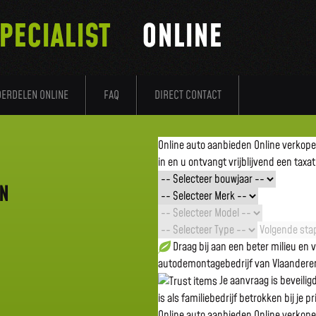
PECIALIST
ONLINE
DERDELEN ONLINE
FAQ
DIRECT CONTACT
Online auto aanbieden
Online verkop
in en u ontvangt vrijblijvend een taxat
EN
Volgende stap
Draag bij aan een beter milieu en
autodemontagebedrijf van Vlaandere
Je aanvraag is beveili
is als familiebedrijf betrokken bij je p
Online auto aanbieden
Online verkop