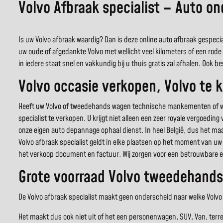
Volvo Afbraak specialist – Auto o
Is uw Volvo afbraak waardig? Dan is deze online auto afbraak gespecial
uw oude of afgedankte Volvo met wellicht veel kilometers of een rod
in iedere staat snel en vakkundig bij u thuis gratis zal afhalen. Ook
Volvo occasie verkopen, Volvo te 
Heeft uw Volvo of tweedehands wagen technische mankementen of wel
specialist te verkopen. U krijgt niet alleen een zeer royale vergoeding
onze eigen auto depannage ophaal dienst. In heel België, dus het maak
Volvo afbraak specialist geldt in elke plaatsen op het moment van uw
het verkoop document en factuur. Wij zorgen voor een betrouwbare e
Grote voorraad Volvo tweedehands
De Volvo afbraak specialist maakt geen onderscheid naar welke Volvo u
Het maakt dus ook niet uit of het een personenwagen, SUV, Van, terr