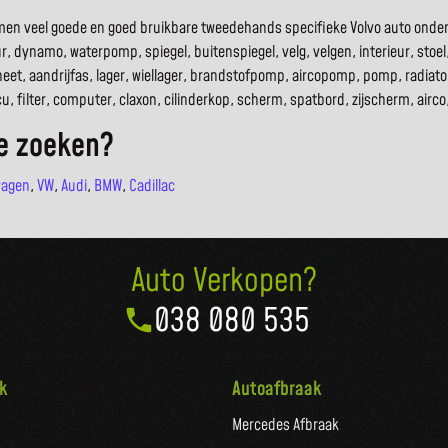
 komen veel goede en goed bruikbare tweedehands specifieke Volvo auto onde
r, dynamo, waterpomp, spiegel, buitenspiegel, velg, velgen, interieur, stoel,
eet, aandrijfas, lager, wiellager, brandstofpomp, aircopomp, pomp, radia
accu, filter, computer, claxon, cilinderkop, scherm, spatbord, zijscherm, ai
ne zoeken?
wagen
,
VW
,
Audi
,
BMW
,
Cadillac
Auto Verkopen?
038 080 535
k
Autoafbraak
Mercedes Afbraak