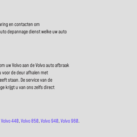
rvaring en contacten om
 auto depannage dienst welke uw auto
om uw Volvo aan de Volvo auto afbraak
j u voor de deur afhalen met
heeft staan. De service van de
 krijgt u van ons zelfs direct
,
Volvo 440
,
Volvo 850
,
Volvo 940
,
Volvo 960
.