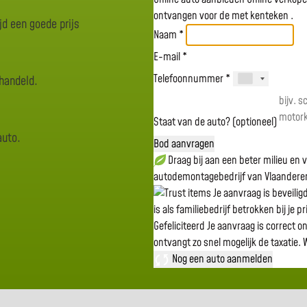
ontvangen voor de
met kenteken
.
jd een goede prijs
Naam *
E-mail *
Telefoonnummer *
rhandeld.
Staat van de auto? (optioneel)
auto.
Bod aanvragen
Draag bij aan een beter milieu en
autodemontagebedrijf van Vlaandere
Je aanvraag is beveili
is als familiebedrijf betrokken bij je p
Gefeliciteerd
Je aanvraag is correct o
ontvangt zo snel mogelijk de taxatie.
W
Nog een auto aanmelden