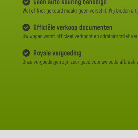
Geen auto keuring benodigd
Wel of Niet gekeurd maakt geen verschil. Wij bieden alti
Officiële verkoop documenten
Uw wagen wordt officieel verkocht en administratief ve
Royale vergoeding
Onze vergoedingen zijn zeer goed voor uw oude afbraak 