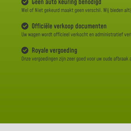
Geen auto keuring benodigd
Wel of Niet gekeurd maakt geen verschil. Wij bieden alti
Officiële verkoop documenten
Uw wagen wordt officieel verkocht en administratief ve
Royale vergoeding
Onze vergoedingen zijn zeer goed voor uw oude afbraak 