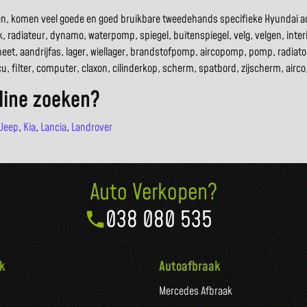
den, komen veel goede en goed bruikbare tweedehands specifieke Hyundai au
, radiateur, dynamo, waterpomp, spiegel, buitenspiegel, velg, velgen, interie
eet, aandrijfas, lager, wiellager, brandstofpomp, aircopomp, pomp, radia
accu, filter, computer, claxon, cilinderkop, scherm, spatbord, zijscherm, ai
line zoeken?
Jeep
,
Kia
,
Lancia
,
Landrover
Auto Verkopen?
038 080 535
k
Autoafbraak
Mercedes Afbraak