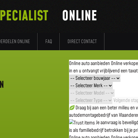
PECIALIST
ONLINE
DERDELEN ONLINE
FAQ
DIRECT CONTACT
Online auto aanbieden
Online verkop
in en u ontvangt vrijblijvend een taxat
EN
Volgende stap
Draag bij aan een beter milieu en
autodemontagebedrijf van Vlaandere
Je aanvraag is beveili
is als familiebedrijf betrokken bij je p
Online auto aanbieden
Online verkop