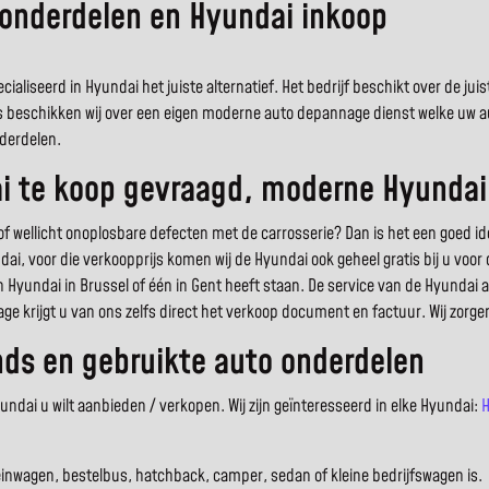
 onderdelen en Hyundai inkoop
cialiseerd in Hyundai het juiste alternatief. Het bedrijf beschikt over de 
s beschikken wij over een eigen moderne auto depannage dienst welke uw auto
derdelen.
i te koop gevraagd, moderne Hyundai
ellicht onoplosbare defecten met de carrosserie? Dan is het een goed ide
ndai, voor die verkoopprijs komen wij de Hyundai ook geheel gratis bij u vo
en Hyundai in Brussel of één in Gent heeft staan. De service van de Hyundai
ge krijgt u van ons zelfs direct het verkoop document en factuur. Wij zorg
ds en gebruikte auto onderdelen
dai u wilt aanbieden / verkopen. Wij zijn geïnteresseerd in elke Hyundai:
H
einwagen, bestelbus, hatchback, camper, sedan of kleine bedrijfswagen is.