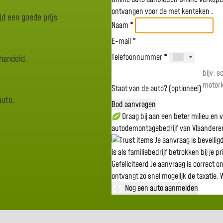
ontvangen voor de
met kenteken
.
jd een goede prijs
Naam *
E-mail *
Telefoonnummer *
rhandeld.
Staat van de auto? (optioneel)
auto.
Bod aanvragen
Draag bij aan een beter milieu en
autodemontagebedrijf van Vlaandere
Je aanvraag is beveili
is als familiebedrijf betrokken bij je p
Gefeliciteerd
Je aanvraag is correct o
ontvangt zo snel mogelijk de taxatie.
W
Nog een auto aanmelden