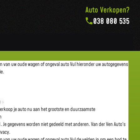
Auto Verkopen?
038 080 535
en van uw oude wagen of ongeval auto
Vul hieronder uw autogegevens
ie.
 ›
 verkoop je auto nu aan het grootste en duurzaamste
n
gd. Je gegevens worden niet gedeeld met anderen. Van der Ven Auto's
rivacy.
en van uw oude wagen of ongeval auto
Vul de velden in om een bod te