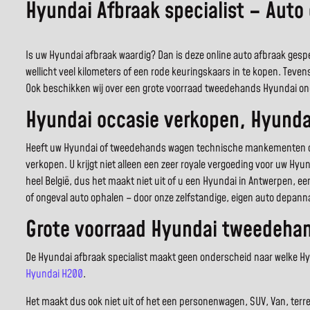
Hyundai Afbraak specialist – Auto
Is uw Hyundai afbraak waardig? Dan is deze online auto afbraak gespe
wellicht veel kilometers of een rode keuringskaars in te kopen. Teven
Ook beschikken wij over een grote voorraad tweedehands Hyundai on
Hyundai occasie verkopen, Hyunda
Heeft uw Hyundai of tweedehands wagen technische mankementen of w
verkopen. U krijgt niet alleen een zeer royale vergoeding voor uw Hyu
heel België, dus het maakt niet uit of u een Hyundai in Antwerpen, e
of ongeval auto ophalen – door onze zelfstandige, eigen auto depanna
Grote voorraad Hyundai tweedehan
De Hyundai afbraak specialist maakt geen onderscheid naar welke Hyun
Hyundai H200
.
Het maakt dus ook niet uit of het een personenwagen, SUV, Van, terr