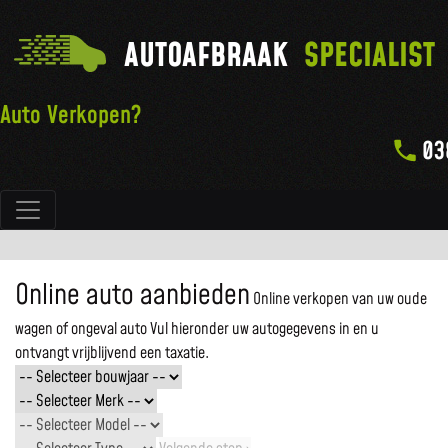
AUTOAFBRAAK
SPECIALIST
Auto Verkopen?
03
Hoofdnavigatie
Online auto aanbieden
Online verkopen van uw oude
wagen of ongeval auto
Vul hieronder uw autogegevens in en u
ontvangt vrijblijvend een taxatie.