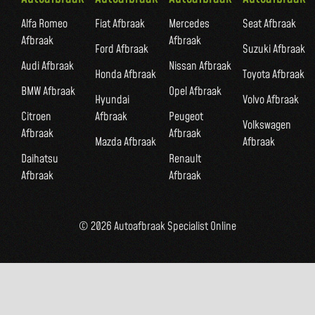
Alfa Romeo
Fiat Afbraak
Mercedes
Seat Afbraak
Afbraak
Afbraak
Ford Afbraak
Suzuki Afbraak
Audi Afbraak
Nissan Afbraak
Honda Afbraak
Toyota Afbraak
BMW Afbraak
Opel Afbraak
Hyundai
Volvo Afbraak
Citroen
Afbraak
Peugeot
Volkswagen
Afbraak
Afbraak
Mazda Afbraak
Afbraak
Daihatsu
Renault
Afbraak
Afbraak
© 2026 Autoafbraak Specialist Online