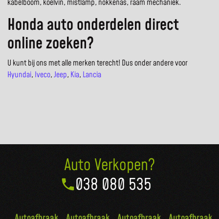
kabelboom, koelvin, mistlamp, nokkenas, raam mechaniek.
Honda auto onderdelen direct
online zoeken?
U kunt bij ons met alle merken terecht! Dus onder andere voor
Hyundai
,
Iveco
,
Jeep
,
Kia
,
Lancia
Auto Verkopen?
038 080 535
Autoafbraak
Autoafbraak
Autoafbraak
Autoafbraak