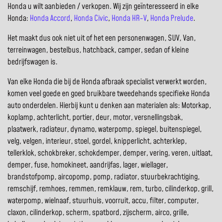
Honda u wilt aanbieden / verkopen. Wij zijn geïnteresseerd in elke
Honda:
Honda Accord
,
Honda Civic
,
Honda HR-V
,
Honda Prelude
.
Het maakt dus ook niet uit of het een personenwagen, SUV, Van,
terreinwagen, bestelbus, hatchback, camper, sedan of kleine
bedrijfswagen is.
Van elke Honda die bij de Honda afbraak specialist verwerkt worden,
komen veel goede en goed bruikbare tweedehands specifieke Honda
auto onderdelen. Hierbij kunt u denken aan materialen als: Motorkap,
koplamp, achterlicht, portier, deur, motor, versnellingsbak,
plaatwerk, radiateur, dynamo, waterpomp, spiegel, buitenspiegel,
velg, velgen, interieur, stoel, gordel, knipperlicht, achterklep,
tellerklok, schokbreker, schokdemper, demper, vering, veren, uitlaat,
demper, fuse, homokineet, aandrijfas, lager, wiellager,
brandstofpomp, aircopomp, pomp, radiator, stuurbekrachtiging,
remschijf, remhoes, remmen, remklauw, rem, turbo, cilinderkop, grill,
waterpomp, wielnaaf, stuurhuis, voorruit, accu, filter, computer,
claxon, cilinderkop, scherm, spatbord, zijscherm, airco, grille,