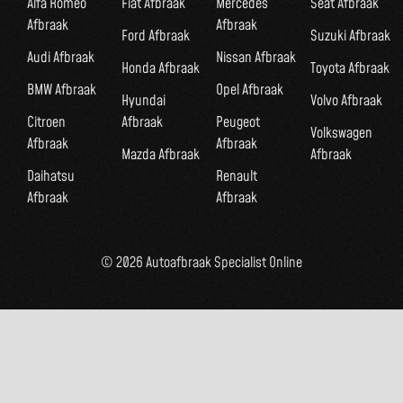
Alfa Romeo
Fiat Afbraak
Mercedes
Seat Afbraak
Afbraak
Afbraak
Ford Afbraak
Suzuki Afbraak
Audi Afbraak
Nissan Afbraak
Honda Afbraak
Toyota Afbraak
BMW Afbraak
Opel Afbraak
Hyundai
Volvo Afbraak
Citroen
Afbraak
Peugeot
Volkswagen
Afbraak
Afbraak
Mazda Afbraak
Afbraak
Daihatsu
Renault
Afbraak
Afbraak
© 2026 Autoafbraak Specialist Online