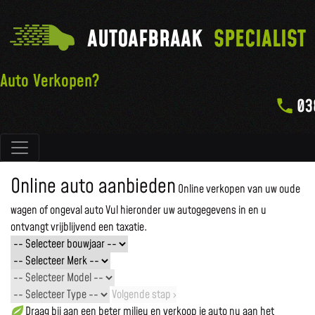
AUTOAFBRAAK
SPECIALIST
Auto Verkopen?
03
Hoofdnavigatie
Online auto aanbieden
Online verkopen van uw oude
wagen of ongeval auto
Vul hieronder uw autogegevens in en u
ontvangt vrijblijvend een taxatie.
Volgende stap ›
Draag bij aan een beter milieu en verkoop je auto nu aan het