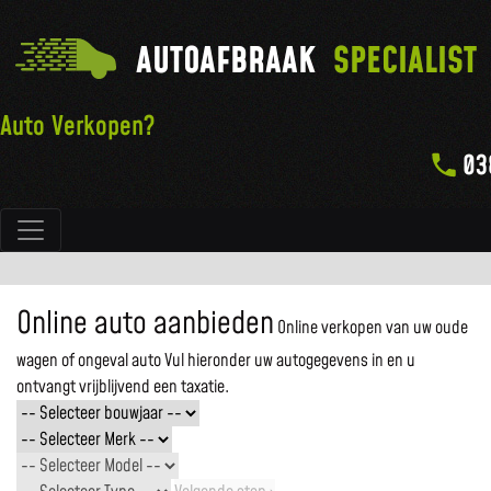
AUTOAFBRAAK
SPECIALIST
Auto Verkopen?
03
Hoofdnavigatie
Online auto aanbieden
Online verkopen van uw oude
wagen of ongeval auto
Vul hieronder uw autogegevens in en u
ontvangt vrijblijvend een taxatie.