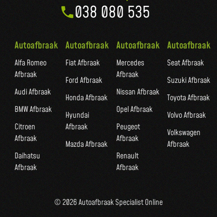
038 080 535
Autoafbraak
Autoafbraak
Autoafbraak
Autoafbraak
Alfa Romeo
Fiat Afbraak
Mercedes
Seat Afbraak
Afbraak
Afbraak
Ford Afbraak
Suzuki Afbraak
Audi Afbraak
Nissan Afbraak
Honda Afbraak
Toyota Afbraak
BMW Afbraak
Opel Afbraak
Hyundai
Volvo Afbraak
Citroen
Afbraak
Peugeot
Volkswagen
Afbraak
Afbraak
Mazda Afbraak
Afbraak
Daihatsu
Renault
Afbraak
Afbraak
© 2026 Autoafbraak Specialist Online