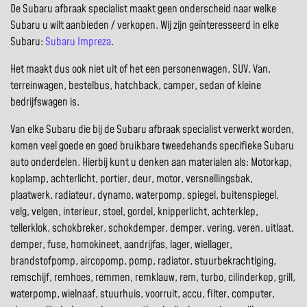
De Subaru afbraak specialist maakt geen onderscheid naar welke
Subaru u wilt aanbieden / verkopen. Wij zijn geïnteresseerd in elke
Subaru:
Subaru Impreza
.
Het maakt dus ook niet uit of het een personenwagen, SUV, Van,
terreinwagen, bestelbus, hatchback, camper, sedan of kleine
bedrijfswagen is.
Van elke Subaru die bij de Subaru afbraak specialist verwerkt worden,
komen veel goede en goed bruikbare tweedehands specifieke Subaru
auto onderdelen. Hierbij kunt u denken aan materialen als: Motorkap,
koplamp, achterlicht, portier, deur, motor, versnellingsbak,
plaatwerk, radiateur, dynamo, waterpomp, spiegel, buitenspiegel,
velg, velgen, interieur, stoel, gordel, knipperlicht, achterklep,
tellerklok, schokbreker, schokdemper, demper, vering, veren, uitlaat,
demper, fuse, homokineet, aandrijfas, lager, wiellager,
brandstofpomp, aircopomp, pomp, radiator, stuurbekrachtiging,
remschijf, remhoes, remmen, remklauw, rem, turbo, cilinderkop, grill,
waterpomp, wielnaaf, stuurhuis, voorruit, accu, filter, computer,