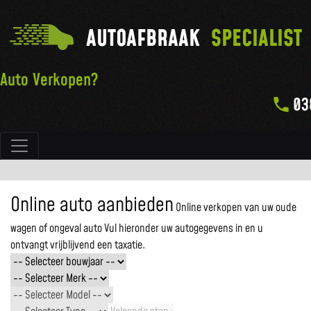
AUTOAFBRAAK
SPECIALIST
Auto Verkopen?
03
Hoofdnavigatie
Online auto aanbieden
Online verkopen van uw oude
wagen of ongeval auto
Vul hieronder uw autogegevens in en u
ontvangt vrijblijvend een taxatie.