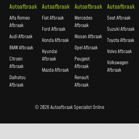
Autoafbraak
Autoafbraak
Autoafbraak
Autoafbraak
Alfa Romeo
Fiat Afbraak
Mercedes
Seat Afbraak
Afbraak
Afbraak
Ford Afbraak
Suzuki Afbraak
Audi Afbraak
Nissan Afbraak
Honda Afbraak
Toyota Afbraak
BMW Afbraak
Opel Afbraak
Hyundai
Volvo Afbraak
Citroen
Afbraak
Peugeot
Volkswagen
Afbraak
Afbraak
Mazda Afbraak
Afbraak
Daihatsu
Renault
Afbraak
Afbraak
© 2026 Autoafbraak Specialist Online