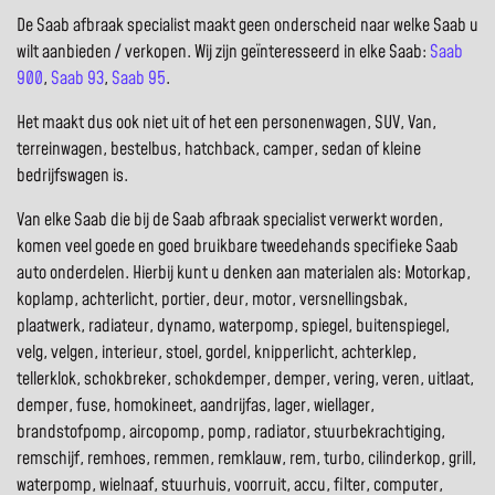
De Saab afbraak specialist maakt geen onderscheid naar welke Saab u
wilt aanbieden / verkopen. Wij zijn geïnteresseerd in elke Saab:
Saab
900
,
Saab 93
,
Saab 95
.
Het maakt dus ook niet uit of het een personenwagen, SUV, Van,
terreinwagen, bestelbus, hatchback, camper, sedan of kleine
bedrijfswagen is.
Van elke Saab die bij de Saab afbraak specialist verwerkt worden,
komen veel goede en goed bruikbare tweedehands specifieke Saab
auto onderdelen. Hierbij kunt u denken aan materialen als: Motorkap,
koplamp, achterlicht, portier, deur, motor, versnellingsbak,
plaatwerk, radiateur, dynamo, waterpomp, spiegel, buitenspiegel,
velg, velgen, interieur, stoel, gordel, knipperlicht, achterklep,
tellerklok, schokbreker, schokdemper, demper, vering, veren, uitlaat,
demper, fuse, homokineet, aandrijfas, lager, wiellager,
brandstofpomp, aircopomp, pomp, radiator, stuurbekrachtiging,
remschijf, remhoes, remmen, remklauw, rem, turbo, cilinderkop, grill,
waterpomp, wielnaaf, stuurhuis, voorruit, accu, filter, computer,