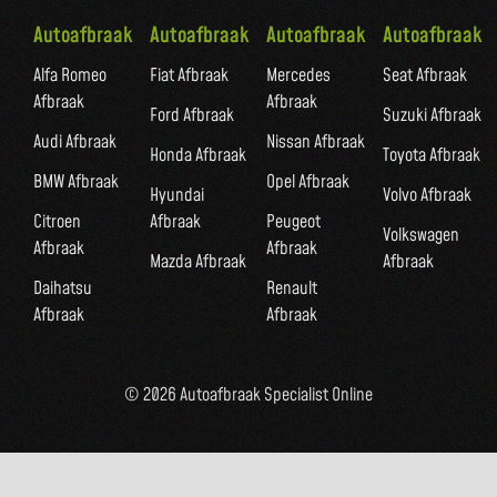
Autoafbraak
Autoafbraak
Autoafbraak
Autoafbraak
Alfa Romeo
Fiat Afbraak
Mercedes
Seat Afbraak
Afbraak
Afbraak
Ford Afbraak
Suzuki Afbraak
Audi Afbraak
Nissan Afbraak
Honda Afbraak
Toyota Afbraak
BMW Afbraak
Opel Afbraak
Hyundai
Volvo Afbraak
Citroen
Afbraak
Peugeot
Volkswagen
Afbraak
Afbraak
Mazda Afbraak
Afbraak
Daihatsu
Renault
Afbraak
Afbraak
© 2026 Autoafbraak Specialist Online