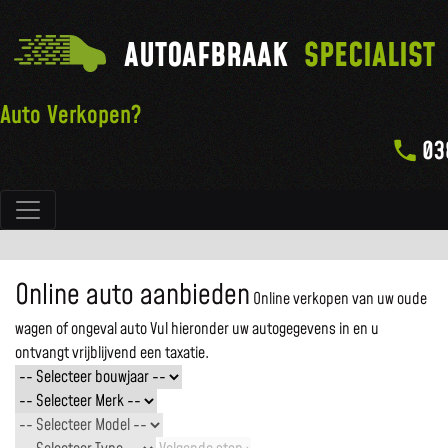
AUTOAFBRAAK
SPECIALIST
Auto Verkopen?
03
Hoofdnavigatie
Online auto aanbieden
Online verkopen van uw oude
wagen of ongeval auto
Vul hieronder uw autogegevens in en u
ontvangt vrijblijvend een taxatie.