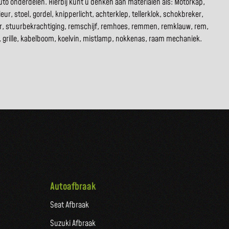
to onderdelen. Hierbij kunt u denken aan materialen als: Motorkap,
ur, stoel, gordel, knipperlicht, achterklep, tellerklok, schokbreker,
tor, stuurbekrachtiging, remschijf, remhoes, remmen, remklauw, rem,
rco, grille, kabelboom, koelvin, mistlamp, nokkenas, raam mechaniek.
Autoafbraak
Seat Afbraak
Suzuki Afbraak