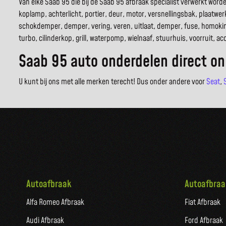
Van elke Saab 95 die bij de Saab 95 afbraak specialist verwerkt wor
koplamp, achterlicht, portier, deur, motor, versnellingsbak, plaatwerk
schokdemper, demper, vering, veren, uitlaat, demper, fuse, homokin
turbo, cilinderkop, grill, waterpomp, wielnaaf, stuurhuis, voorruit, 
Saab 95 auto onderdelen direct on
U kunt bij ons met alle merken terecht! Dus onder andere voor
Seat
,
Autoafbraak
Autoafbraa
Alfa Romeo Afbraak
Fiat Afbraak
Audi Afbraak
Ford Afbraak