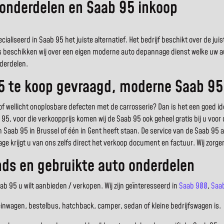
 onderdelen en Saab 95 inkoop
cialiseerd in Saab 95 het juiste alternatief. Het bedrijf beschikt over de 
s beschikken wij over een eigen moderne auto depannage dienst welke uw auto
derdelen.
5 te koop gevraagd, moderne Saab 95
ellicht onoplosbare defecten met de carrosserie? Dan is het een goed ide
b 95, voor die verkoopprijs komen wij de Saab 95 ook geheel gratis bij u vo
en Saab 95 in Brussel of één in Gent heeft staan. De service van de Saab 95
ge krijgt u van ons zelfs direct het verkoop document en factuur. Wij zorg
ds en gebruikte auto onderdelen
b 95 u wilt aanbieden / verkopen. Wij zijn geïnteresseerd in
Saab 900
,
Saa
einwagen, bestelbus, hatchback, camper, sedan of kleine bedrijfswagen is.