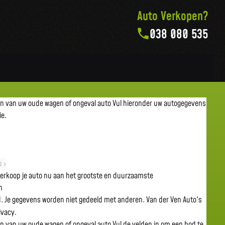
Auto Verkopen?
038 080 535
en van uw oude wagen of ongeval auto
Vul hieronder uw autogegevens
ie.
 ›
 verkoop je auto nu aan het grootste en duurzaamste
n
gd. Je gegevens worden niet gedeeld met anderen. Van der Ven Auto's
rivacy.
en van uw oude wagen of ongeval auto
Vul de velden in om een bod te