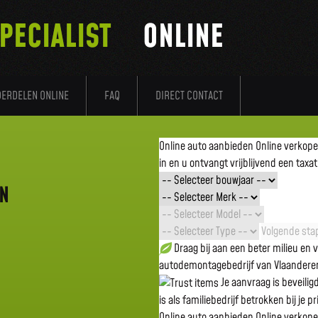
PECIALIST
ONLINE
DERDELEN ONLINE
FAQ
DIRECT CONTACT
Online auto aanbieden
Online verkop
in en u ontvangt vrijblijvend een taxat
EN
Volgende stap
Draag bij aan een beter milieu en
autodemontagebedrijf van Vlaandere
Je aanvraag is beveili
is als familiebedrijf betrokken bij je p
Online auto aanbieden
Online verkop