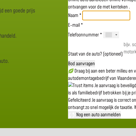
ontvangen voor de
met kenteken
.
jd een goede prijs
Naam *
E-mail *
Telefoonnummer *
rhandeld.
Staat van de auto? (optioneel)
auto.
Bod aanvragen
Draag bij aan een beter milieu en
autodemontagebedrijf van Vlaandere
Je aanvraag is beveili
is als familiebedrijf betrokken bij je p
Gefeliciteerd
Je aanvraag is correct o
ontvangt zo snel mogelijk de taxatie.
W
Nog een auto aanmelden