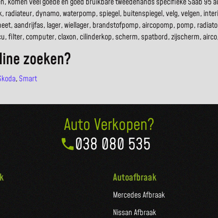
den, komen veel goede en goed bruikbare tweedehands specifieke Saab 95 au
, radiateur, dynamo, waterpomp, spiegel, buitenspiegel, velg, velgen, interie
eet, aandrijfas, lager, wiellager, brandstofpomp, aircopomp, pomp, radia
accu, filter, computer, claxon, cilinderkop, scherm, spatbord, zijscherm, ai
line zoeken?
Skoda
,
Smart
Auto Verkopen?
038 080 535
k
Autoafbraak
Mercedes Afbraak
Nissan Afbraak