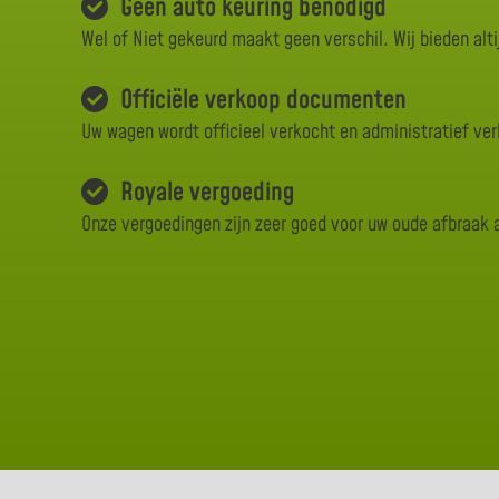
Geen auto keuring benodigd
Wel of Niet gekeurd maakt geen verschil. Wij bieden alti
Officiële verkoop documenten
Uw wagen wordt officieel verkocht en administratief ve
Royale vergoeding
Onze vergoedingen zijn zeer goed voor uw oude afbraak 