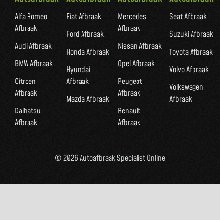
Alfa Romeo
Fiat Afbraak
Mercedes
Seat Afbraak
Afbraak
Afbraak
Ford Afbraak
Suzuki Afbraak
Audi Afbraak
Nissan Afbraak
Honda Afbraak
Toyota Afbraak
BMW Afbraak
Opel Afbraak
Hyundai
Volvo Afbraak
Citroen
Afbraak
Peugeot
Volkswagen
Afbraak
Afbraak
Mazda Afbraak
Afbraak
Daihatsu
Renault
Afbraak
Afbraak
© 2026 Autoafbraak Specialist Online