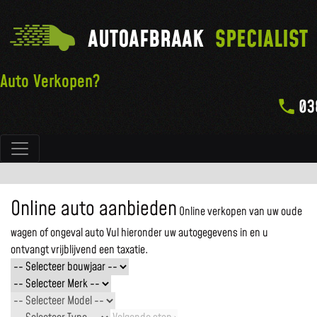
AUTOAFBRAAK
SPECIALIST
Auto Verkopen?
03
Hoofdnavigatie
Online auto aanbieden
Online verkopen van uw oude
wagen of ongeval auto
Vul hieronder uw autogegevens in en u
ontvangt vrijblijvend een taxatie.