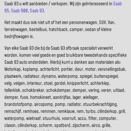
Saab 93 u wilt aanbieden / verkopen. Wij zijn geïnteresseerd in
Saab
95
,
Saab 900
,
Saab 93
.
Het maakt dus ook niet uit of het een personenwagen, SUV, Van,
terreinwagen, bestelbus, hatchback, camper, sedan of kleine
bedrijfswagen is.
Van elke Saab 93 die bij de Saab 93 afbraak specialist verwerkt
worden, komen veel goede en goed bruikbare tweedehands specifieke
Saab 93 auto onderdelen. Hierbij kunt u denken aan materialen als:
Motorkap, koplamp, achterlicht, portier, deur, motor, versnellingsbak,
plaatwerk, radiateur, dynamo, waterpomp, spiegel, buitenspiegel,
velg, velgen, interieur, stoel, gordel, knipperlicht, achterklep,
tellerklok, schokbreker, schokdemper, demper, vering, veren, uitlaat,
demper, fuse, homokineet, aandrijfas, lager, wiellager,
brandstofpomp, aircopomp, pomp, radiator, stuurbekrachtiging,
remschijf, remhoes, remmen, remklauw, rem, turbo, cilinderkop, grill,
waterpomp, wielnaaf, stuurhuis, voorruit, accu, filter, computer,
claxon, cilinderkop, scherm, spatbord, zijscherm, airco, grille,