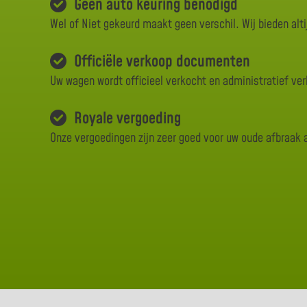
Geen auto keuring benodigd
Wel of Niet gekeurd maakt geen verschil. Wij bieden alti
Officiële verkoop documenten
Uw wagen wordt officieel verkocht en administratief ve
Royale vergoeding
Onze vergoedingen zijn zeer goed voor uw oude afbraak 