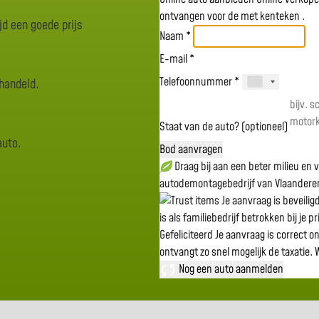
ontvangen voor de
met kenteken
.
jd een goede prijs
Naam *
E-mail *
Telefoonnummer *
rhandeld.
Staat van de auto? (optioneel)
auto.
Bod aanvragen
Draag bij aan een beter milieu en
autodemontagebedrijf van Vlaandere
Je aanvraag is beveili
is als familiebedrijf betrokken bij je p
Gefeliciteerd
Je aanvraag is correct o
ontvangt zo snel mogelijk de taxatie.
W
Nog een auto aanmelden