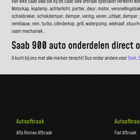
Van elke Saab 900 die bij de Saab 900 afbraak specialist verwerkt 
Motorkap, koplamp, achterlicht, portier, deur, motor, versnellingsbak,
schokbreker, schokdemper, demper, vering, veren, uitlaat, demper, 
remklauw, rem, turbo, cilinderkop, grill, waterpomp, wielnaaf, stuurhu
raam mechaniek.
Saab 900 auto onderdelen direct 
U kunt bij ons met alle merken terecht! Dus onder andere voor
Seat
,
Autoafbraak
Autoafbraa
Alfa Romeo Afbraak
Fiat Afbraak