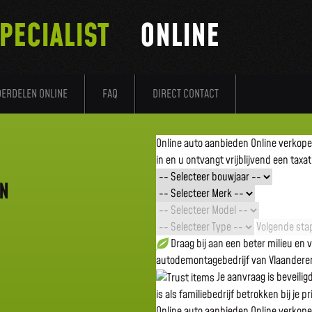
PECIALIST
ONLINE
DERDELEN ONLINE
FAQ
DIRECT CONTACT
Online auto aanbieden
Online verkop
in en u ontvangt vrijblijvend een taxat
EN
Volgende stap
Draag bij aan een beter milieu en
autodemontagebedrijf van Vlaandere
Je aanvraag is beveili
is als familiebedrijf betrokken bij je p
Online auto aanbieden
Online verkop