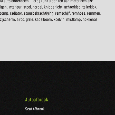
 auto onderdelen. Hierbij kunt u denken aan materialen als:
n, interieur, stoel, gordel, knipperlicht, achterklep, tellerklok,
 pomp, radiator, stuurbekrachtiging, remschijf, remhoes, remmen,
 zijscherm, airco, grille, kabelboom, koelvin, mistlamp, nokkenas,
Autoafbraak
Seat Afbraak