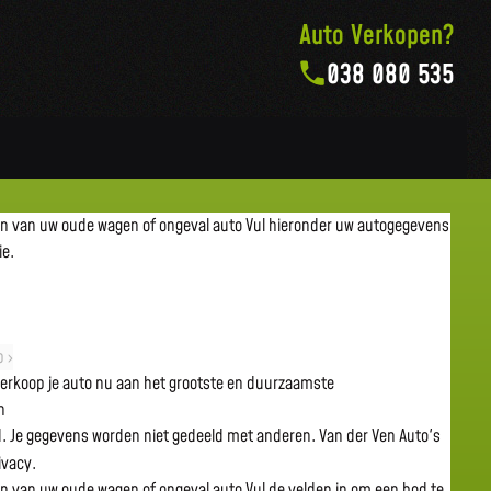
Auto Verkopen?
038 080 535
en van uw oude wagen of ongeval auto
Vul hieronder uw autogegevens
ie.
 ›
 verkoop je auto nu aan het grootste en duurzaamste
n
gd. Je gegevens worden niet gedeeld met anderen. Van der Ven Auto's
rivacy.
en van uw oude wagen of ongeval auto
Vul de velden in om een bod te