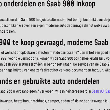
to onderdelen en Saab 900 inkoop
ecialiseerd in Saab 900 het juiste alternatief. Het bedrijf beschikt over d
s beschikken wij over een eigen moderne auto depannage dienst welke uw auto
onderdelen.
 900 te koop gevraagd, moderne Saab
wellicht onoplosbare defecten met de carrosserie? Dan is het een goed i
b 900, voor die verkoopprijs komen wij de Saab 900 ook geheel gratis bij u 
een Saab 900 in Brussel of één in Gent heeft staan. De service van de Saab 
pannage krijgt u van ons zelfs direct het verkoop document en factuur. Wij
nds en gebruikte auto onderdelen
ab 900 u wilt aanbieden / verkopen. Wij zijn geïnteresseerd in
Saab 93
,
Sa
einwagen, bestelbus, hatchback, camper, sedan of kleine bedrijfswagen is.