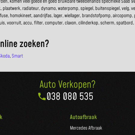
worden, komen veel goede en goed bruikbare tweedehands specifieke Saab 900
 plaatwerk, radiateur, dynamo, waterpomp, spiegel, buitenspiegel, velg, velge
fuse, homokineet, aandrijfas, lager, wiellager, brandstofpomp, aircopomp,
is, voorruit, accu, filter, computer, claxon, cilinderkop, scherm, spatbord,
online zoeken?
Skoda
,
Smart
Auto Verkopen?
038 080 535
k
Autoafbraak
Mercedes Afbraak