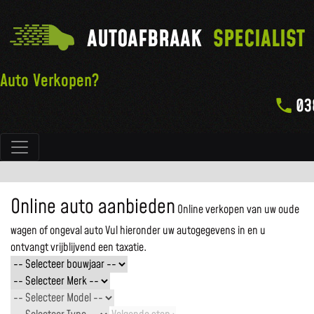
AUTOAFBRAAK
SPECIALIST
Auto Verkopen?
03
Hoofdnavigatie
Online auto aanbieden
Online verkopen van uw oude
wagen of ongeval auto
Vul hieronder uw autogegevens in en u
ontvangt vrijblijvend een taxatie.