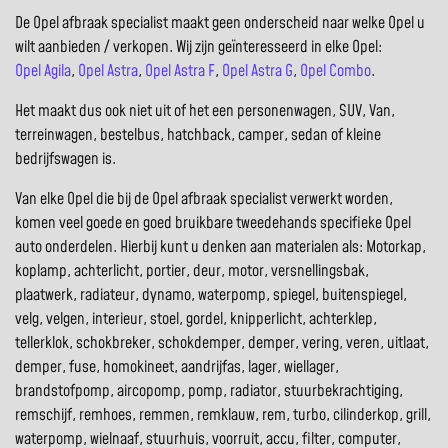
De Opel afbraak specialist maakt geen onderscheid naar welke Opel u
wilt aanbieden / verkopen. Wij zijn geïnteresseerd in elke Opel:
Opel Agila
,
Opel Astra
,
Opel Astra F
,
Opel Astra G
,
Opel Combo
.
Het maakt dus ook niet uit of het een personenwagen, SUV, Van,
terreinwagen, bestelbus, hatchback, camper, sedan of kleine
bedrijfswagen is.
Van elke Opel die bij de Opel afbraak specialist verwerkt worden,
komen veel goede en goed bruikbare tweedehands specifieke Opel
auto onderdelen. Hierbij kunt u denken aan materialen als: Motorkap,
koplamp, achterlicht, portier, deur, motor, versnellingsbak,
plaatwerk, radiateur, dynamo, waterpomp, spiegel, buitenspiegel,
velg, velgen, interieur, stoel, gordel, knipperlicht, achterklep,
tellerklok, schokbreker, schokdemper, demper, vering, veren, uitlaat,
demper, fuse, homokineet, aandrijfas, lager, wiellager,
brandstofpomp, aircopomp, pomp, radiator, stuurbekrachtiging,
remschijf, remhoes, remmen, remklauw, rem, turbo, cilinderkop, grill,
waterpomp, wielnaaf, stuurhuis, voorruit, accu, filter, computer,