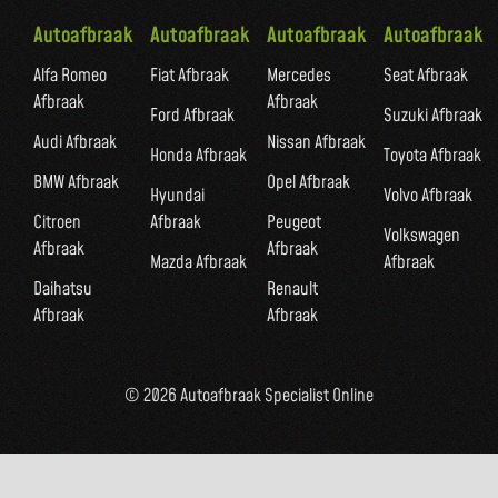
Autoafbraak
Autoafbraak
Autoafbraak
Autoafbraak
Alfa Romeo
Fiat Afbraak
Mercedes
Seat Afbraak
Afbraak
Afbraak
Ford Afbraak
Suzuki Afbraak
Audi Afbraak
Nissan Afbraak
Honda Afbraak
Toyota Afbraak
BMW Afbraak
Opel Afbraak
Hyundai
Volvo Afbraak
Citroen
Afbraak
Peugeot
Volkswagen
Afbraak
Afbraak
Mazda Afbraak
Afbraak
Daihatsu
Renault
Afbraak
Afbraak
© 2026 Autoafbraak Specialist Online