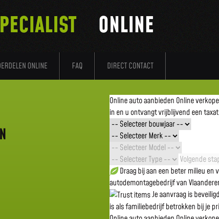
PECIALIST
ONLINE
DERDELEN ONLINE
FAQ
DIRECT CONTACT
Online auto aanbieden
Online verkop
in en u ontvangt vrijblijvend een taxat
EN
Volgende stap
Draag bij aan een beter milieu en
autodemontagebedrijf van Vlaandere
Je aanvraag is beveili
is als familiebedrijf betrokken bij je p
Online auto aanbieden
Online verkop