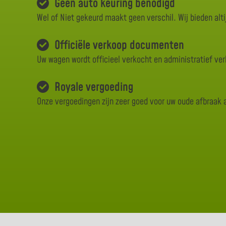
Geen auto keuring benodigd
Wel of Niet gekeurd maakt geen verschil. Wij bieden alti
Officiële verkoop documenten
Uw wagen wordt officieel verkocht en administratief ve
Royale vergoeding
Onze vergoedingen zijn zeer goed voor uw oude afbraak 