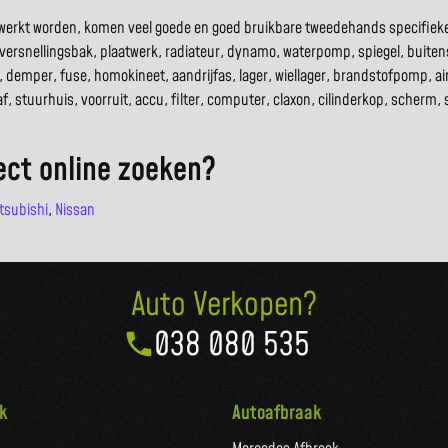
erwerkt worden, komen veel goede en goed bruikbare tweedehands specifiek
versnellingsbak, plaatwerk, radiateur, dynamo, waterpomp, spiegel, buitenspie
t, demper, fuse, homokineet, aandrijfas, lager, wiellager, brandstofpomp, 
, stuurhuis, voorruit, accu, filter, computer, claxon, cilinderkop, scherm, 
ect online zoeken?
tsubishi
,
Nissan
Auto Verkopen?
038 080 535
k
Autoafbraak