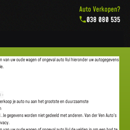
Auto Verkopen?
038 080 535
en van uw oude wagen of ongeval auto
Vul hieronder uw autogegevens
ie.
 ›
 verkoop je auto nu aan het grootste en duurzaamste
n
gd. Je gegevens worden niet gedeeld met anderen. Van der Ven Auto's
rivacy.
en van uw oude wagen of ongeval auto
Vul de velden in om een bod te