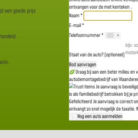
ontvangen voor de
met kenteken
.
jd een goede prijs
Naam *
E-mail *
Telefoonnummer *
rhandeld.
Staat van de auto? (optioneel)
auto.
Bod aanvragen
Draag bij aan een beter milieu en
autodemontagebedrijf van Vlaandere
Je aanvraag is beveili
is als familiebedrijf betrokken bij je p
Gefeliciteerd
Je aanvraag is correct o
ontvangt zo snel mogelijk de taxatie.
W
Nog een auto aanmelden