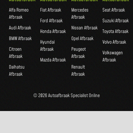
Alfa Romeo
Fiat Afbraak
Mercedes
Seat Afbraak
Afbraak
Afbraak
Ford Afbraak
Suzuki Afbraak
Audi Afbraak
Nissan Afbraak
Honda Afbraak
Toyota Afbraak
BMW Afbraak
Opel Afbraak
Hyundai
Volvo Afbraak
Citroen
Afbraak
Peugeot
Volkswagen
Afbraak
Afbraak
Mazda Afbraak
Afbraak
Daihatsu
Renault
Afbraak
Afbraak
© 2026 Autoafbraak Specialist Online