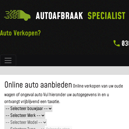
AUTOAFBRAAK
SPECIALIST
Auto Verkopen?
03
Hoofdnavigatie
Online auto aanbieden
Online verkopen van uw oude
wagen of ongeval auto
Vul hieronder uw autogegevens in en u
ontvangt vrijblijvend een taxatie.