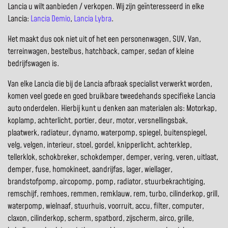
Lancia u wilt aanbieden / verkopen. Wij zijn geïnteresseerd in elke
Lancia:
Lancia Demio
,
Lancia Lybra
.
Het maakt dus ook niet uit of het een personenwagen, SUV, Van,
terreinwagen, bestelbus, hatchback, camper, sedan of kleine
bedrijfswagen is.
Van elke Lancia die bij de Lancia afbraak specialist verwerkt worden,
komen veel goede en goed bruikbare tweedehands specifieke Lancia
auto onderdelen. Hierbij kunt u denken aan materialen als: Motorkap,
koplamp, achterlicht, portier, deur, motor, versnellingsbak,
plaatwerk, radiateur, dynamo, waterpomp, spiegel, buitenspiegel,
velg, velgen, interieur, stoel, gordel, knipperlicht, achterklep,
tellerklok, schokbreker, schokdemper, demper, vering, veren, uitlaat,
demper, fuse, homokineet, aandrijfas, lager, wiellager,
brandstofpomp, aircopomp, pomp, radiator, stuurbekrachtiging,
remschijf, remhoes, remmen, remklauw, rem, turbo, cilinderkop, grill,
waterpomp, wielnaaf, stuurhuis, voorruit, accu, filter, computer,
claxon, cilinderkop, scherm, spatbord, zijscherm, airco, grille,