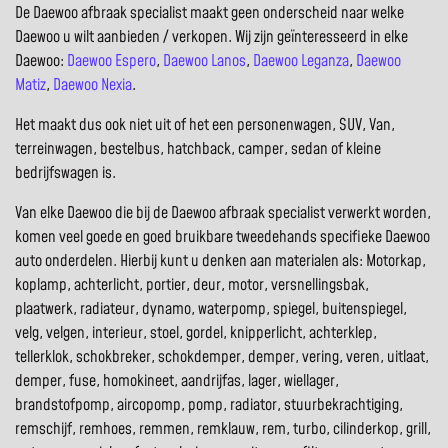
De Daewoo afbraak specialist maakt geen onderscheid naar welke
Daewoo u wilt aanbieden / verkopen. Wij zijn geïnteresseerd in elke
Daewoo:
Daewoo Espero
,
Daewoo Lanos
,
Daewoo Leganza
,
Daewoo
Matiz
,
Daewoo Nexia
.
Het maakt dus ook niet uit of het een personenwagen, SUV, Van,
terreinwagen, bestelbus, hatchback, camper, sedan of kleine
bedrijfswagen is.
Van elke Daewoo die bij de Daewoo afbraak specialist verwerkt worden,
komen veel goede en goed bruikbare tweedehands specifieke Daewoo
auto onderdelen. Hierbij kunt u denken aan materialen als: Motorkap,
koplamp, achterlicht, portier, deur, motor, versnellingsbak,
plaatwerk, radiateur, dynamo, waterpomp, spiegel, buitenspiegel,
velg, velgen, interieur, stoel, gordel, knipperlicht, achterklep,
tellerklok, schokbreker, schokdemper, demper, vering, veren, uitlaat,
demper, fuse, homokineet, aandrijfas, lager, wiellager,
brandstofpomp, aircopomp, pomp, radiator, stuurbekrachtiging,
remschijf, remhoes, remmen, remklauw, rem, turbo, cilinderkop, grill,