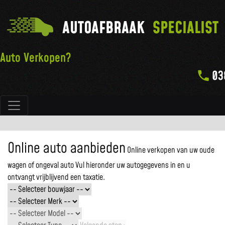
AUTOAFBRAAK
SPECIALIST
Auto Verkopen?
03
Hoofdnavigatie
Online auto aanbieden
Online verkopen van uw oude
wagen of ongeval auto
Vul hieronder uw autogegevens in en u
ontvangt vrijblijvend een taxatie.