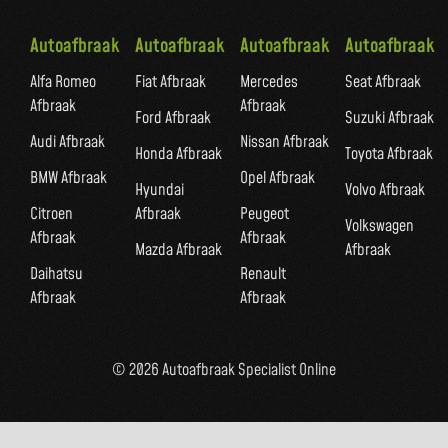
Autoafbraak
Autoafbraak
Autoafbraak
Autoafbraak
Alfa Romeo
Fiat Afbraak
Mercedes
Seat Afbraak
Afbraak
Afbraak
Ford Afbraak
Suzuki Afbraak
Audi Afbraak
Nissan Afbraak
Honda Afbraak
Toyota Afbraak
BMW Afbraak
Opel Afbraak
Hyundai
Volvo Afbraak
Citroen
Afbraak
Peugeot
Volkswagen
Afbraak
Afbraak
Mazda Afbraak
Afbraak
Daihatsu
Renault
Afbraak
Afbraak
© 2026 Autoafbraak Specialist Online