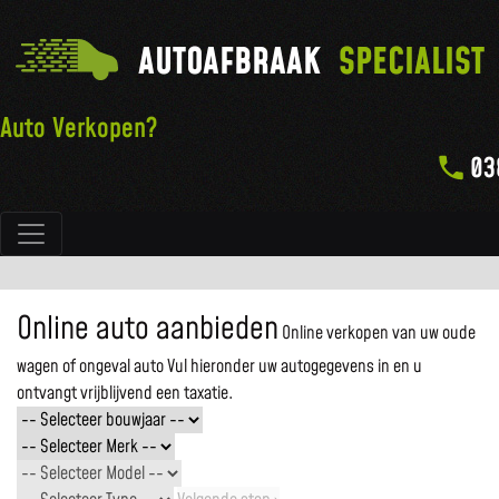
AUTOAFBRAAK
SPECIALIST
Auto Verkopen?
03
Hoofdnavigatie
Online auto aanbieden
Online verkopen van uw oude
wagen of ongeval auto
Vul hieronder uw autogegevens in en u
ontvangt vrijblijvend een taxatie.