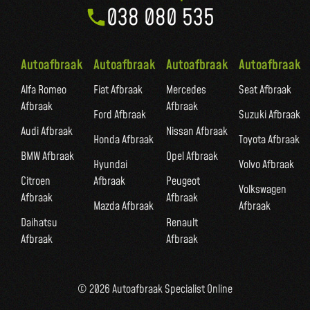
038 080 535
Autoafbraak
Autoafbraak
Autoafbraak
Autoafbraak
Alfa Romeo
Fiat Afbraak
Mercedes
Seat Afbraak
Afbraak
Afbraak
Ford Afbraak
Suzuki Afbraak
Audi Afbraak
Nissan Afbraak
Honda Afbraak
Toyota Afbraak
BMW Afbraak
Opel Afbraak
Hyundai
Volvo Afbraak
Citroen
Afbraak
Peugeot
Volkswagen
Afbraak
Afbraak
Mazda Afbraak
Afbraak
Daihatsu
Renault
Afbraak
Afbraak
© 2026 Autoafbraak Specialist Online