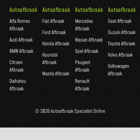
Autoafbraak
Autoafbraak
Autoafbraak
Autoafbraak
Alfa Romeo
Fiat Afbraak
Mercedes
Seat Afbraak
Afbraak
Afbraak
Ford Afbraak
Suzuki Afbraak
Audi Afbraak
Nissan Afbraak
Honda Afbraak
Toyota Afbraak
BMW Afbraak
Opel Afbraak
Hyundai
Volvo Afbraak
Citroen
Afbraak
Peugeot
Volkswagen
Afbraak
Afbraak
Mazda Afbraak
Afbraak
Daihatsu
Renault
Afbraak
Afbraak
© 2026 Autoafbraak Specialist Online