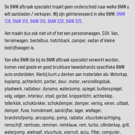
De BMW afbraak specialist maakt geen onderscheid naar welke BMW u
wilt aanbieden / verkopen. Wij zijn geïnteresseerd in elke BMW:
BMW
120
,
BMW 316
,
BMW 318
,
BMW 320
,
BMW 325
.
Het maakt dus ook niet uit of het een personenwagen, SUV, Van,
terreinwagen, bestelbus, hatchback, camper, sedan of kleine
bedrijfswagen is.
Van elke BMW die bij de BMW afbraak specialist verwerkt worden,
komen veel goede en goed bruikbare tweedehands specifieke BMW
auto onderdelen. Hierbij kunt u denken aan materialen als: Motorkap,
koplamp, achterlicht, portier, deur, motor, versnellingsbak,
plaatwerk, radiateur, dynamo, waterpomp, spiegel, buitenspiegel,
velg, velgen, interieur, stoel, gordel, knipperlicht, achterklep,
tellerklok, schokbreker, schokdemper, demper, vering, veren, uitlaat,
demper, fuse, homokineet, aandrijfas, lager, wiellager,
brandstofpomp, aircopomp, pomp, radiator, stuurbekrachtiging,
remschijf, remhoes, remmen, remklauw, rem, turbo, cilinderkop, grill,
waterpomp, wielnaaf, stuurhuis, voorruit, accu, filter, computer,