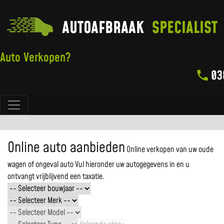
AUTOAFBRAAK
SPECIALIST
Auto Verkopen?
03
Hoofdnavigatie
Online auto aanbieden
Online verkopen van uw oude
wagen of ongeval auto
Vul hieronder uw autogegevens in en u
ontvangt vrijblijvend een taxatie.