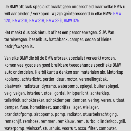
De BMW afbraak specialist maakt geen onderscheid naar welke BMW u
wilt aanbieden / verkopen. Wij zijn geïnteresseerd in elke BMW:
BMW
120
,
BMW 316
,
BMW 318
,
BMW 320
,
BMW 325
.
Het maakt dus ook niet uit of het een personenwagen, SUV, Van,
terreinwagen, bestelbus, hatchback, camper, sedan of kleine
bedrijfswagen is.
Van elke BMW die bij de BMW afbraak specialist verwerkt worden,
komen veel goede en goed bruikbare tweedehands specifieke BMW
auto onderdelen. Hierbij kunt u denken aan materialen als: Motorkap,
koplamp, achterlicht, portier, deur, motor, versnellingsbak,
plaatwerk, radiateur, dynamo, waterpomp, spiegel, buitenspiegel,
velg, velgen, interieur, stoel, gordel, knipperlicht, achterklep,
tellerklok, schokbreker, schokdemper, demper, vering, veren, uitlaat,
demper, fuse, homokineet, aandrijfas, lager, wiellager,
brandstofpomp, aircopomp, pomp, radiator, stuurbekrachtiging,
remschijf, remhoes, remmen, remklauw, rem, turbo, cilinderkop, grill,
waterpomp, wielnaaf, stuurhuis, voorruit, accu, filter, computer,