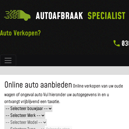
AUTOAFBRAAK
SPECIALIST
Auto Verkopen?
03
Hoofdnavigatie
Online auto aanbieden
Online verkopen van uw oude
wagen of ongeval auto
Vul hieronder uw autogegevens in en u
ontvangt vrijblijvend een taxatie.