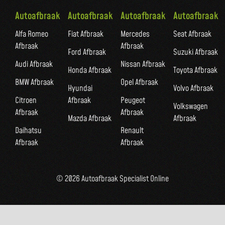
Autoafbraak
Autoafbraak
Autoafbraak
Autoafbraak
Alfa Romeo
Fiat Afbraak
Mercedes
Seat Afbraak
Afbraak
Afbraak
Ford Afbraak
Suzuki Afbraak
Audi Afbraak
Nissan Afbraak
Honda Afbraak
Toyota Afbraak
BMW Afbraak
Opel Afbraak
Hyundai
Volvo Afbraak
Citroen
Afbraak
Peugeot
Volkswagen
Afbraak
Afbraak
Mazda Afbraak
Afbraak
Daihatsu
Renault
Afbraak
Afbraak
© 2026 Autoafbraak Specialist Online