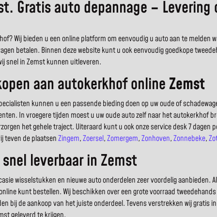
t. Gratis auto depannage – Levering 
hof? Wij bieden u een online platform om eenvoudig u auto aan te melden waa
wagen betalen. Binnen deze website kunt u ook eenvoudig goedkope tweede
ij snel in Zemst kunnen uitleveren.
kopen aan autokerkhof online
Zemst
specialisten kunnen u een passende bieding doen op uw oude of schadewag
ten. In vroegere tijden moest u uw oude auto zelf naar het autokerkhof bre
orgen het gehele traject. Uiteraard kunt u ook onze service desk 7 dagen p
ij teven de plaatsen
Zingem
,
Zoersel
,
Zomergem
,
Zonhoven
,
Zonnebeke
,
Zo
 snel leverbaar in Zemst
sie wisselstukken en nieuwe auto onderdelen zeer voordelig aanbieden. Alle
 online kunt bestellen. Wij beschikken over een grote voorraad tweedehand
den bij de aankoop van het juiste onderdeel. Tevens verstrekken wij gratis
st geleverd te krijgen.