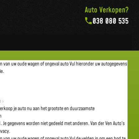
Auto Verkopen?
038 080 535
en van uw oude wagen of ongeval auto
Vul hieronder uw autogegevens
ie.
 ›
 verkoop je auto nu aan het grootste en duurzaamste
n
gd. Je gegevens worden niet gedeeld met anderen. Van der Ven Auto's
rivacy.
en van uw oude wagen of ongeval auto
Vul de velden in om een bod te