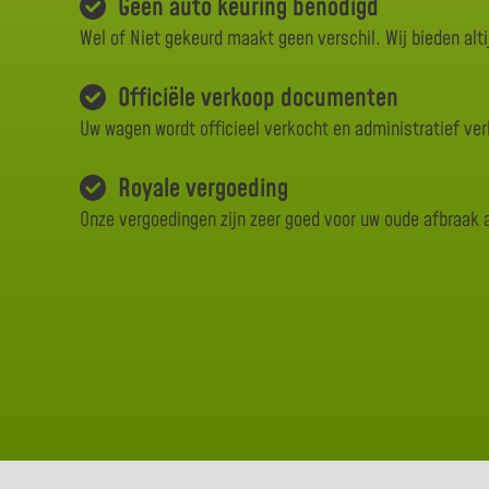
Geen auto keuring benodigd
Wel of Niet gekeurd maakt geen verschil. Wij bieden alti
Officiële verkoop documenten
Uw wagen wordt officieel verkocht en administratief ve
Royale vergoeding
Onze vergoedingen zijn zeer goed voor uw oude afbraak 