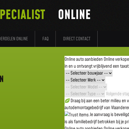
PECIALIST
ONLINE
DERDELEN ONLINE
FAQ
DIRECT CONTACT
Online auto aanbieden
Online verkop
in en u ontvangt vrijblijvend een taxat
EN
Volgende stap
Draag bij aan een beter milieu en
autodemontagebedrijf van Vlaandere
Je aanvraag is beveili
is als familiebedrijf betrokken bij je p
Online auto aanbieden
Online verkop