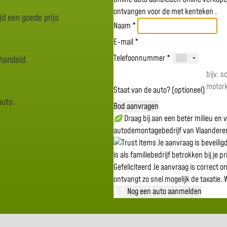
ontvangen voor de
met kenteken
.
jd een goede prijs
Naam *
E-mail *
Telefoonnummer *
rhandeld.
Staat van de auto? (optioneel)
auto.
Bod aanvragen
Draag bij aan een beter milieu en
autodemontagebedrijf van Vlaandere
Je aanvraag is beveili
is als familiebedrijf betrokken bij je p
Gefeliciteerd
Je aanvraag is correct o
ontvangt zo snel mogelijk de taxatie.
W
Nog een auto aanmelden