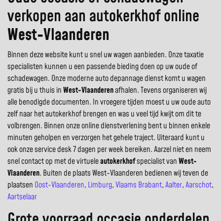
verkopen aan autokerkhof online
West-Vlaanderen
Binnen deze website kunt u snel uw wagen aanbieden. Onze taxatie
specialisten kunnen u een passende bieding doen op uw oude of
schadewagen. Onze moderne auto depannage dienst komt u wagen
gratis bij u thuis in
West-Vlaanderen
afhalen. Tevens organiseren wij
alle benodigde documenten. In vroegere tijden moest u uw oude auto
zelf naar het autokerkhof brengen en was u veel tijd kwijt om dit te
volbrengen. Binnen onze online dienstverlening bent u binnen enkele
minuten geholpen en verzorgen het gehele traject. Uiteraard kunt u
ook onze service desk 7 dagen per week bereiken. Aarzel niet en neem
snel contact op met de virtuele
autokerkhof
specialist van
West-
Vlaanderen
. Buiten de plaats West-Vlaanderen bedienen wij teven de
plaatsen
Oost-Vlaanderen
,
Limburg
,
Vlaams Brabant
,
Aalter
,
Aarschot
,
Aartselaar
Grote voorraad occasie onderdelen