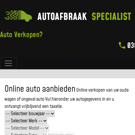
AUTOAFBRAAK
SPECIALIST
Auto Verkopen?
03
Hoofdnavigatie
Online auto aanbieden
Online verkopen van uw oude
wagen of ongeval auto
Vul hieronder uw autogegevens in en u
ontvangt vrijblijvend een taxatie.