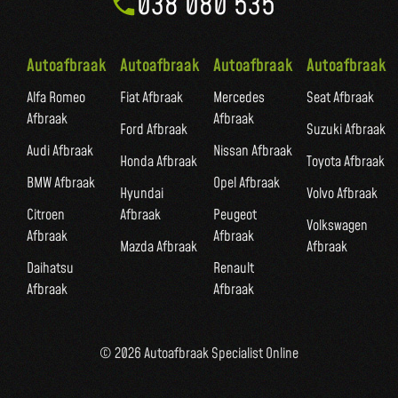
038 080 535
Autoafbraak
Autoafbraak
Autoafbraak
Autoafbraak
Alfa Romeo
Fiat Afbraak
Mercedes
Seat Afbraak
Afbraak
Afbraak
Ford Afbraak
Suzuki Afbraak
Audi Afbraak
Nissan Afbraak
Honda Afbraak
Toyota Afbraak
BMW Afbraak
Opel Afbraak
Hyundai
Volvo Afbraak
Citroen
Afbraak
Peugeot
Volkswagen
Afbraak
Afbraak
Mazda Afbraak
Afbraak
Daihatsu
Renault
Afbraak
Afbraak
© 2026 Autoafbraak Specialist Online