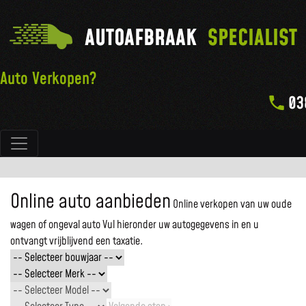
AUTOAFBRAAK
SPECIALIST
Auto Verkopen?
03
Hoofdnavigatie
Online auto aanbieden
Online verkopen van uw oude
wagen of ongeval auto
Vul hieronder uw autogegevens in en u
ontvangt vrijblijvend een taxatie.