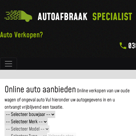
AUTOAFBRAAK
SPECIALIST
Auto Verkopen?
03
Hoofdnavigatie
Online auto aanbieden
Online verkopen van uw oude
wagen of ongeval auto
Vul hieronder uw autogegevens in en u
ontvangt vrijblijvend een taxatie.