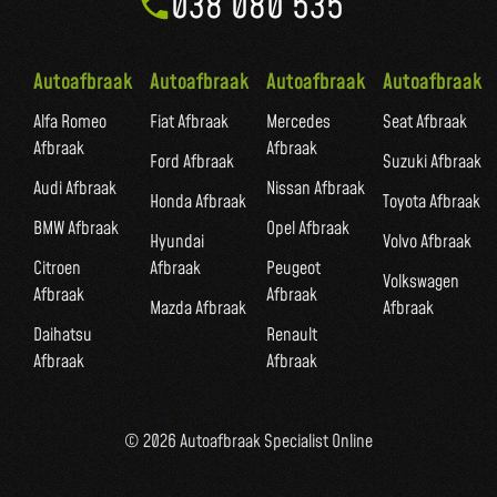
038 080 535
Autoafbraak
Autoafbraak
Autoafbraak
Autoafbraak
Alfa Romeo
Fiat Afbraak
Mercedes
Seat Afbraak
Afbraak
Afbraak
Ford Afbraak
Suzuki Afbraak
Audi Afbraak
Nissan Afbraak
Honda Afbraak
Toyota Afbraak
BMW Afbraak
Opel Afbraak
Hyundai
Volvo Afbraak
Citroen
Afbraak
Peugeot
Volkswagen
Afbraak
Afbraak
Mazda Afbraak
Afbraak
Daihatsu
Renault
Afbraak
Afbraak
© 2026 Autoafbraak Specialist Online