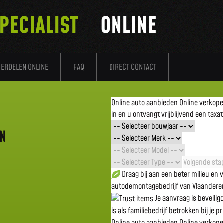
PECIALIST
ONLINE
DERDELEN ONLINE
FAQ
DIRECT CONTACT
Online auto aanbieden
Online verkop
in en u ontvangt vrijblijvend een taxat
EN
Volgende stap
Draag bij aan een beter milieu en
autodemontagebedrijf van Vlaandere
Je aanvraag is beveili
is als familiebedrijf betrokken bij je p
Online auto aanbieden
Online verkop