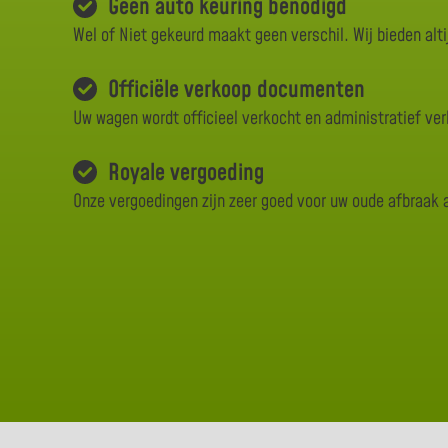
Geen auto keuring benodigd
Wel of Niet gekeurd maakt geen verschil. Wij bieden alti
Officiële verkoop documenten
Uw wagen wordt officieel verkocht en administratief ve
Royale vergoeding
Onze vergoedingen zijn zeer goed voor uw oude afbraak 