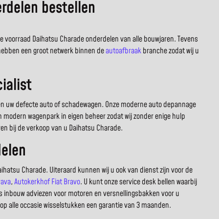
rdelen bestellen
ote voorraad Daihatsu Charade onderdelen van alle bouwjaren. Tevens
j hebben een groot netwerk binnen de
autoafbraak
branche zodat wij u
ialist
doen uw defecte auto of schadewagen. Onze moderne auto depannage
n modern wagenpark in eigen beheer zodat wij zonder enige hulp
ren bij de verkoop van u Daihatsu Charade.
delen
ihatsu Charade. Uiteraard kunnen wij u ook van dienst zijn voor de
rava
,
Autokerkhof Fiat Bravo
. U kunt onze service desk bellen waarbij
is inbouw adviezen voor motoren en versnellingsbakken voor u
op alle occasie wisselstukken een garantie van 3 maanden.