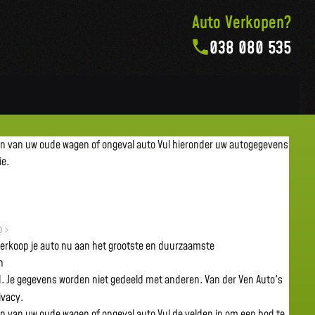
Auto Verkopen?
038 080 535
en van uw oude wagen of ongeval auto
Vul hieronder uw autogegevens
ie.
 ›
 verkoop je auto nu aan het grootste en duurzaamste
n
gd. Je gegevens worden niet gedeeld met anderen. Van der Ven Auto's
rivacy.
en van uw oude wagen of ongeval auto
Vul de velden in om een bod te