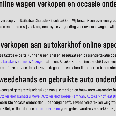
nline wagen verkopen en occasie onde
 de verkoop van Daihatsu Charade wisselstukken. Wij beschikken over een gr
halen en betalen wij vaak nog een royale vergoeding voor uw oude wagen. Wi
verkopen aan autokerkhof online spec
nze taxatie experts kunnen u een snel en adequaat een passende taxatie 
l
,
Lanaken
,
Bornem
,
Anzegem
afhalen. Autokerkhof online beschikt over ee
eren. Onze service desk is zeven dagen per week bereikbaar om u te assiste
tweedehands en gebruikte auto onder
e voorraad geteste wisselstukken van alle merken en bouwjaren waaronder Da
utokerkhof Daihatsu Move
,
Autokerkhof Dodge Ram Van
,
Autokerkhof Fiat B
ebruikte occasie onderdelen u benodigd heeft. Tevens verstrekken wij grat
nz België. Doordat alle
auto onderdelen
goed getest worden verstrekken wij 