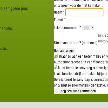
ontvangen voor de
met kenteken
.
jd een goede prijs
Naam *
E-mail *
Telefoonnummer *
rhandeld.
Staat van de auto? (optioneel)
auto.
Bod aanvragen
Draag bij aan een beter milieu en
autodemontagebedrijf van Vlaandere
Je aanvraag is beveili
is als familiebedrijf betrokken bij je p
Gefeliciteerd
Je aanvraag is correct o
ontvangt zo snel mogelijk de taxatie.
W
Nog een auto aanmelden