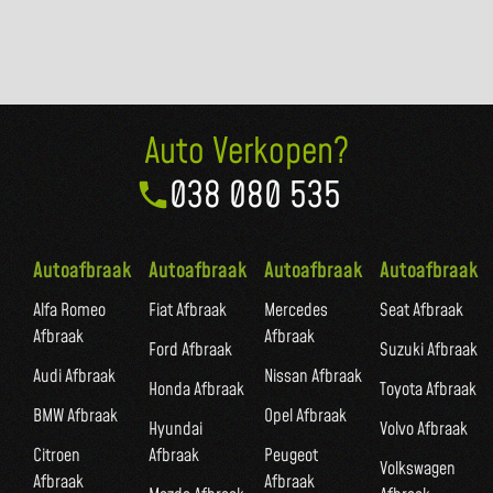
Auto Verkopen?
038 080 535
Autoafbraak
Autoafbraak
Autoafbraak
Autoafbraak
Alfa Romeo
Fiat Afbraak
Mercedes
Seat Afbraak
Afbraak
Afbraak
Ford Afbraak
Suzuki Afbraak
Audi Afbraak
Nissan Afbraak
Honda Afbraak
Toyota Afbraak
BMW Afbraak
Opel Afbraak
Hyundai
Volvo Afbraak
Citroen
Afbraak
Peugeot
Volkswagen
Afbraak
Afbraak