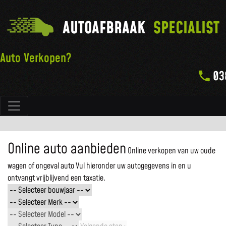
AUTOAFBRAAK
SPECIALIST
Auto Verkopen?
03
Hoofdnavigatie
Online auto aanbieden
Online verkopen van uw oude
wagen of ongeval auto
Vul hieronder uw autogegevens in en u
ontvangt vrijblijvend een taxatie.