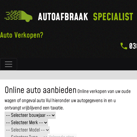
AUTOAFBRAAK
SPECIALIST
Auto Verkopen?
03
Hoofdnavigatie
Online auto aanbieden
Online verkopen van uw oude
wagen of ongeval auto
Vul hieronder uw autogegevens in en u
ontvangt vrijblijvend een taxatie.