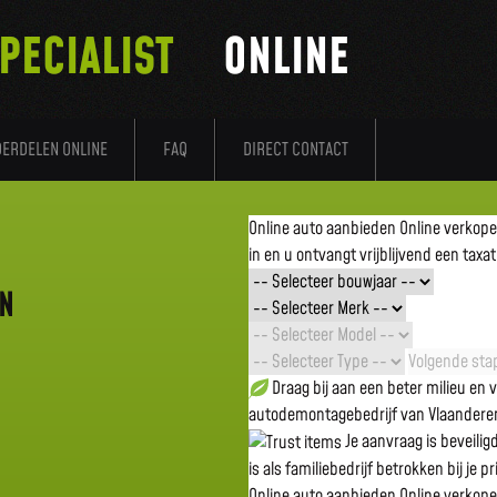
PECIALIST
ONLINE
DERDELEN ONLINE
FAQ
DIRECT CONTACT
Online auto aanbieden
Online verkop
in en u ontvangt vrijblijvend een taxat
EN
Volgende stap
Draag bij aan een beter milieu en
autodemontagebedrijf van Vlaandere
Je aanvraag is beveili
is als familiebedrijf betrokken bij je p
Online auto aanbieden
Online verkop