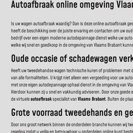
Autoafbraak online omgeving Vla
Is uw wagen autoafbraak waardig? Dan is deze online autoafbraak gesp
heeft de beschikking over de juiste ervaring en contacten om uw oud
bedrijf over een eigen moderne autodepannage dienst welke uw auto 
welke wij snel en goedkoop in de omgeving van Vlaams Brabant kunne
Oude occasie of schadewagen verk
Heeft uw tweedehandse wagen technische kuren of problemen met de c
van alle formaliteiten. U krijgt niet alleen een vergoeding voor uw a
met onze eigen autodepannage ophaal dienst in de omgeving van Vla
Hierdoor kunnen zij u snel en vakkundig adviseren. Door onze goede 
de virtuele
autoafbraak
specialist van
Vlaams Brabant
. Buiten de pla
Grote voorraad tweedehands en ge
Door ons groot netwerk binnen de onderdelen branche kunnen wij twee
regeling zodat u veilig en betrouwbaar u onderdelen online kunt best