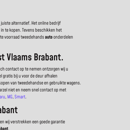
ste alternatief. Het online bedrijf
s in te kopen. Tevens beschikken het
grote voorraad tweedehands
auto
onderdelen
st Vlaams Brabant.
sch contact op te nemen ontzorgen wij u
 gratis bij u voor de deur afhalen
inkopen van tweedehandse en gebruikte wagens.
arzel niet en neem snel contact op met
aru
,
MG
,
Smart
.
abant
en wij verstrekken een goede garantie
abant
.