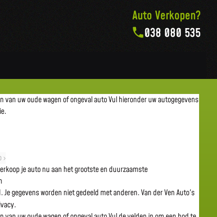
Auto Verkopen?
038 080 535
en van uw oude wagen of ongeval auto
Vul hieronder uw autogegevens
ie.
 ›
 verkoop je auto nu aan het grootste en duurzaamste
n
gd. Je gegevens worden niet gedeeld met anderen. Van der Ven Auto's
rivacy.
en van uw oude wagen of ongeval auto
Vul de velden in om een bod te