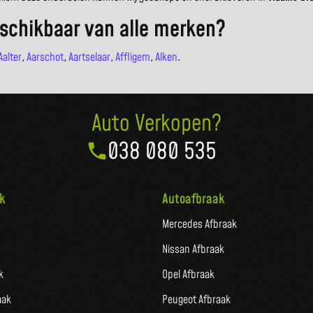
schikbaar van alle merken?
Aalter
,
Aarschot
,
Aartselaar
,
Affligem
,
Alken
.
Auto Verkopen?
038 080 535
k
Autoafbraak
Mercedes Afbraak
Nissan Afbraak
k
Opel Afbraak
aak
Peugeot Afbraak