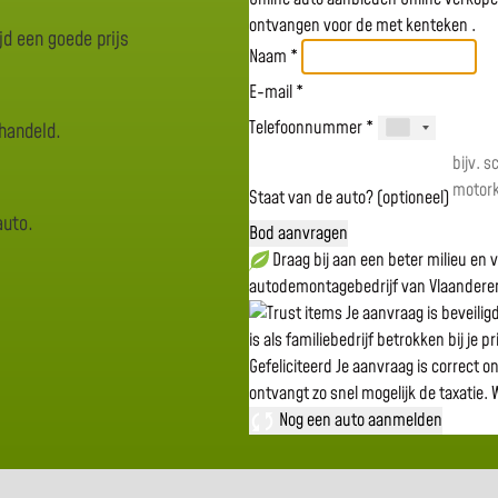
ontvangen voor de
met kenteken
.
jd een goede prijs
Naam *
E-mail *
Telefoonnummer *
rhandeld.
Staat van de auto? (optioneel)
auto.
Bod aanvragen
Draag bij aan een beter milieu en
autodemontagebedrijf van Vlaandere
Je aanvraag is beveili
is als familiebedrijf betrokken bij je p
Gefeliciteerd
Je aanvraag is correct o
ontvangt zo snel mogelijk de taxatie.
W
Nog een auto aanmelden