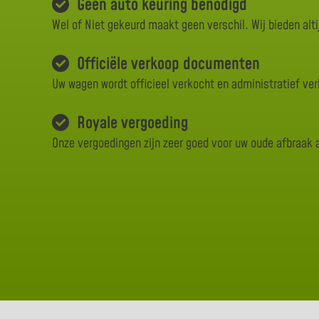
Geen auto keuring benodigd
Wel of Niet gekeurd maakt geen verschil. Wij bieden alti
Officiële verkoop documenten
Uw wagen wordt officieel verkocht en administratief ve
Royale vergoeding
Onze vergoedingen zijn zeer goed voor uw oude afbraak 