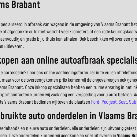
ams Brabant
ecialiseerd in afbraak van wagens in de omgeving van Vlaams Brabant het jui
e of afgedankte auto met wellicht veel kilometers of een rode keuringskaar
eenvoudig en gratis bij u thuis kan afhalen. Ook beschikken wij over een 
n uitleveren.
open aan online autoafbraak speciali
arrosserie? Door ons online aanbiedingsformulier in te vullen of telefoni
uto, maar voor de overeengekomen prijs komen wij de ongeval wagen ook geheel
ams Brabant. Onze inkoop specialisten hebben een ruime ervaring in het 
export contacten kunnen wij vaak nog een vergoeding voor u auto betalen. A
ats Vlaams Brabant bedienen wij teven de plaatsen
Ford
,
Peugeot
,
Seat
,
Sub
bruikte auto onderdelen in Vlaams Br
dehands en nieuwe auto onderdelen. Alle onderdelen zijn uitvoerig getest 
ellen. Deze onderdelen kunnen wij goedkope en snel uitleveren in
Vlaams Br