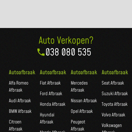
Auto Verkopen?
038 080 535
Autoafbraak
Autoafbraak
Autoafbraak
Autoafbraak
Alfa Romeo
Fiat Afbraak
Mercedes
Seat Afbraak
Afbraak
Afbraak
Ford Afbraak
Suzuki Afbraak
Audi Afbraak
Nissan Afbraak
Honda Afbraak
Toyota Afbraak
BMW Afbraak
Opel Afbraak
Hyundai
Volvo Afbraak
Citroen
Afbraak
Peugeot
Volkswagen
Afbraak
Afbraak