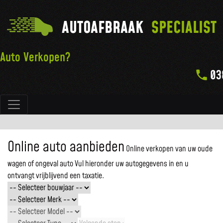
AUTOAFBRAAK
SPECIALIST
Auto Verkopen?
03
Hoofdnavigatie
Online auto aanbieden
Online verkopen van uw oude
wagen of ongeval auto
Vul hieronder uw autogegevens in en u
ontvangt vrijblijvend een taxatie.