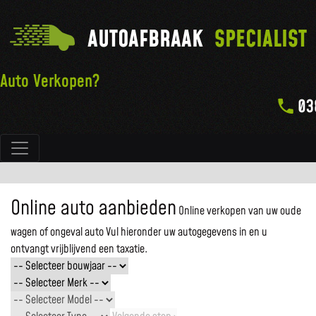
AUTOAFBRAAK
SPECIALIST
Auto Verkopen?
03
Hoofdnavigatie
Online auto aanbieden
Online verkopen van uw oude
wagen of ongeval auto
Vul hieronder uw autogegevens in en u
ontvangt vrijblijvend een taxatie.