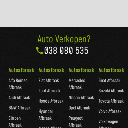
Auto Verkopen?
038 080 535
Autoafbraak
Autoafbraak
Autoafbraak
Autoafbraak
Alfa Romeo
Fiat Afbraak
Mercedes
Seat Afbraak
Afbraak
Afbraak
Ford Afbraak
Suzuki Afbraak
Audi Afbraak
Nissan Afbraak
Honda Afbraak
Toyota Afbraak
BMW Afbraak
Opel Afbraak
Hyundai
Volvo Afbraak
Citroen
Afbraak
Peugeot
Volkswagen
Afbraak
Afbraak