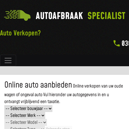
AUTOAFBRAAK
SPECIALIST
Auto Verkopen?
03
Hoofdnavigatie
Online auto aanbieden
Online verkopen van uw oude
wagen of ongeval auto
Vul hieronder uw autogegevens in en u
ontvangt vrijblijvend een taxatie.