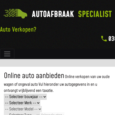
AUTOAFBRAAK
SPECIALIST
Auto Verkopen?
03
Hoofdnavigatie
Online auto aanbieden
Online verkopen van uw oude
wagen of ongeval auto
Vul hieronder uw autogegevens in en u
ontvangt vrijblijvend een taxatie.