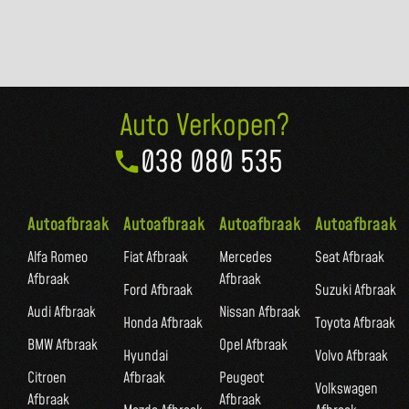
Auto Verkopen?
038 080 535
Autoafbraak
Autoafbraak
Autoafbraak
Autoafbraak
Alfa Romeo
Fiat Afbraak
Mercedes
Seat Afbraak
Afbraak
Afbraak
Ford Afbraak
Suzuki Afbraak
Audi Afbraak
Nissan Afbraak
Honda Afbraak
Toyota Afbraak
BMW Afbraak
Opel Afbraak
Hyundai
Volvo Afbraak
Citroen
Afbraak
Peugeot
Volkswagen
Afbraak
Afbraak