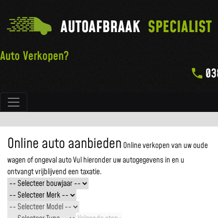
AUTOAFBRAAK
SPECIALIST
Auto Verkopen?
03
Hoofdnavigatie
Online auto aanbieden
Online verkopen van uw oude
wagen of ongeval auto
Vul hieronder uw autogegevens in en u
ontvangt vrijblijvend een taxatie.