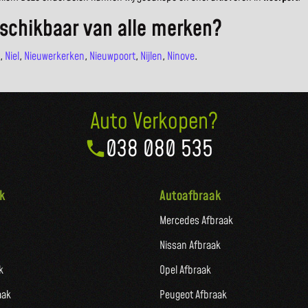
schikbaar van alle merken?
,
Niel
,
Nieuwerkerken
,
Nieuwpoort
,
Nijlen
,
Ninove
.
Auto Verkopen?
038 080 535
k
Autoafbraak
Mercedes Afbraak
Nissan Afbraak
k
Opel Afbraak
aak
Peugeot Afbraak