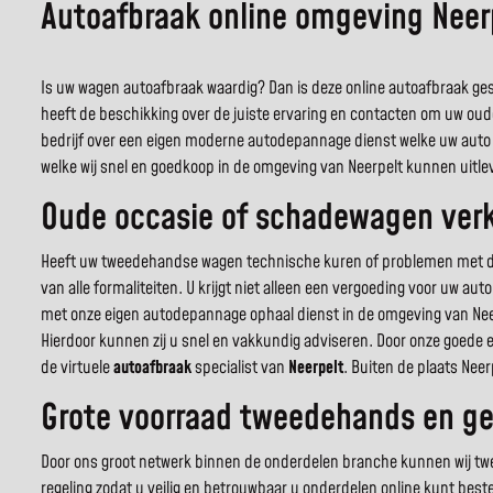
Autoafbraak online omgeving Neer
Is uw wagen autoafbraak waardig? Dan is deze online autoafbraak gespe
heeft de beschikking over de juiste ervaring en contacten om uw oud
bedrijf over een eigen moderne autodepannage dienst welke uw auto 
welke wij snel en goedkoop in de omgeving van Neerpelt kunnen uitle
Oude occasie of schadewagen verko
Heeft uw tweedehandse wagen technische kuren of problemen met de c
van alle formaliteiten. U krijgt niet alleen een vergoeding voor uw a
met onze eigen autodepannage ophaal dienst in de omgeving van Nee
Hierdoor kunnen zij u snel en vakkundig adviseren. Door onze goede 
de virtuele
autoafbraak
specialist van
Neerpelt
. Buiten de plaats Nee
Grote voorraad tweedehands en geb
Door ons groot netwerk binnen de onderdelen branche kunnen wij twee
regeling zodat u veilig en betrouwbaar u onderdelen online kunt best