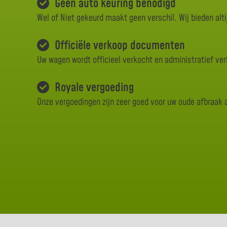
Geen auto keuring benodigd
Wel of Niet gekeurd maakt geen verschil. Wij bieden alti
Officiële verkoop documenten
Uw wagen wordt officieel verkocht en administratief ve
Royale vergoeding
Onze vergoedingen zijn zeer goed voor uw oude afbraak 