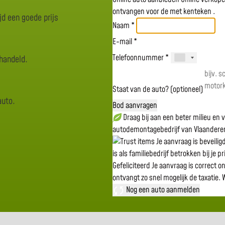
ontvangen voor de
met kenteken
.
jd een goede prijs
Naam *
E-mail *
Telefoonnummer *
rhandeld.
Staat van de auto? (optioneel)
auto.
Bod aanvragen
Draag bij aan een beter milieu en
autodemontagebedrijf van Vlaandere
Je aanvraag is beveili
is als familiebedrijf betrokken bij je p
Gefeliciteerd
Je aanvraag is correct o
ontvangt zo snel mogelijk de taxatie.
W
Nog een auto aanmelden