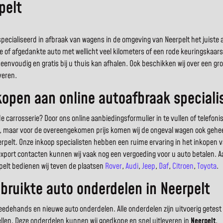
pelt
cialiseerd in afbraak van wagens in de omgeving van Neerpelt het juiste alt
e of afgedankte auto met wellicht veel kilometers of een rode keuringskaar
eenvoudig en gratis bij u thuis kan afhalen. Ook beschikken wij over een 
veren.
pen aan online autoafbraak specialis
arrosserie? Door ons online aanbiedingsformulier in te vullen of telefoni
uto, maar voor de overeengekomen prijs komen wij de ongeval wagen ook geheel
rpelt. Onze inkoop specialisten hebben een ruime ervaring in het inkopen
export contacten kunnen wij vaak nog een vergoeding voor u auto betalen. A
rpelt bedienen wij teven de plaatsen
Rover
,
Audi
,
Jeep
,
Daf
,
Citroen
,
Toyota
.
ruikte auto onderdelen in Neerpelt
dehands en nieuwe auto onderdelen. Alle onderdelen zijn uitvoerig getest 
ellen. Deze onderdelen kunnen wij goedkope en snel uitleveren in
Neerpelt
.