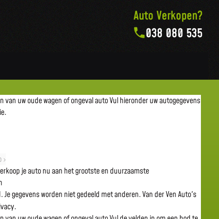
Auto Verkopen?
038 080 535
en van uw oude wagen of ongeval auto
Vul hieronder uw autogegevens
ie.
 ›
 verkoop je auto nu aan het grootste en duurzaamste
n
gd. Je gegevens worden niet gedeeld met anderen. Van der Ven Auto's
rivacy.
en van uw oude wagen of ongeval auto
Vul de velden in om een bod te