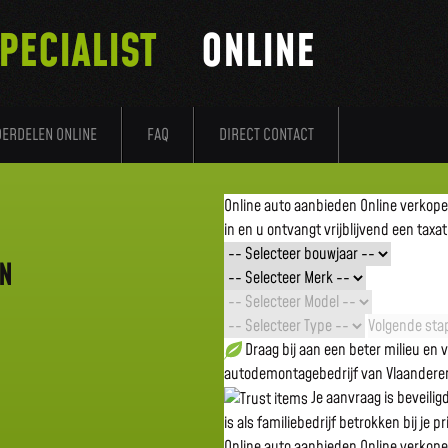
PECIALIST
ONLINE
DERDELEN ONLINE
FAQ
DIRECT CONTACT
Online auto aanbieden
Online verkop
in en u ontvangt vrijblijvend een taxat
EN
Volgende stap
Draag bij aan een beter milieu en
autodemontagebedrijf van Vlaandere
Je aanvraag is beveili
is als familiebedrijf betrokken bij je p
Online auto aanbieden
Online verkop