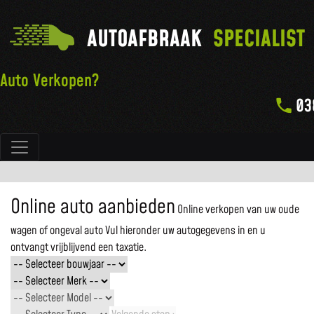
AUTOAFBRAAK
SPECIALIST
Auto Verkopen?
03
Hoofdnavigatie
Online auto aanbieden
Online verkopen van uw oude
wagen of ongeval auto
Vul hieronder uw autogegevens in en u
ontvangt vrijblijvend een taxatie.