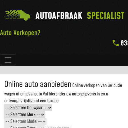
AUTOAFBRAAK
SPECIALIST
Auto Verkopen?
03
Hoofdnavigatie
Online auto aanbieden
Online verkopen van uw oude
wagen of ongeval auto
Vul hieronder uw autogegevens in en u
ontvangt vrijblijvend een taxatie.