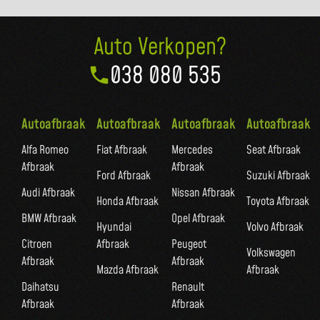
Auto Verkopen?
038 080 535
Autoafbraak
Autoafbraak
Autoafbraak
Autoafbraak
Alfa Romeo
Fiat Afbraak
Mercedes
Seat Afbraak
Afbraak
Afbraak
Ford Afbraak
Suzuki Afbraak
Audi Afbraak
Nissan Afbraak
Honda Afbraak
Toyota Afbraak
BMW Afbraak
Opel Afbraak
Hyundai
Volvo Afbraak
Citroen
Afbraak
Peugeot
Volkswagen
Afbraak
Afbraak
Mazda Afbraak
Afbraak
Daihatsu
Renault
Afbraak
Afbraak