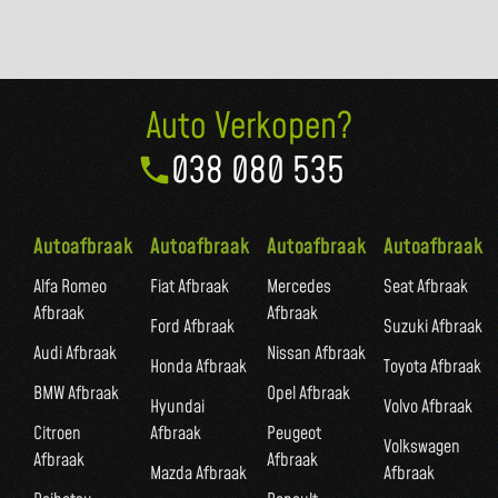
Auto Verkopen?
038 080 535
Autoafbraak
Autoafbraak
Autoafbraak
Autoafbraak
Alfa Romeo
Fiat Afbraak
Mercedes
Seat Afbraak
Afbraak
Afbraak
Ford Afbraak
Suzuki Afbraak
Audi Afbraak
Nissan Afbraak
Honda Afbraak
Toyota Afbraak
BMW Afbraak
Opel Afbraak
Hyundai
Volvo Afbraak
Citroen
Afbraak
Peugeot
Volkswagen
Afbraak
Afbraak
Mazda Afbraak
Afbraak