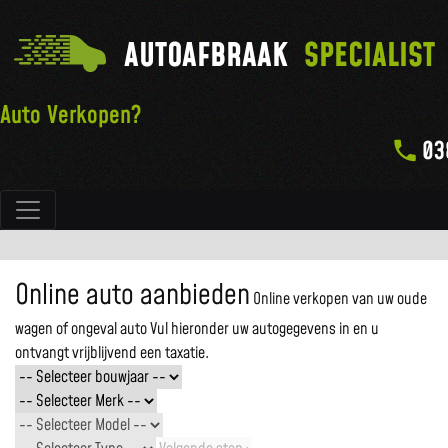
AUTOAFBRAAK
SPECIALIST
Auto Verkopen?
03
Hoofdnavigatie
Online auto aanbieden
Online verkopen van uw oude
wagen of ongeval auto
Vul hieronder uw autogegevens in en u
ontvangt vrijblijvend een taxatie.