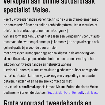
verkopen aan online autoafbraak
specialist Meise.
Heeft uw tweedehandse wagen technische kuren of problemen met
de carrosserie? Door ons online aanbiedingsformulier in te vullen of
telefonisch contact op te nemen ontzorgen wij u
van alle formaliteiten. U krijgt niet alleen een vergoeding voor uw auto,
maar voor de overeengekomen prijs komen wij de ongeval wagen ook
geheel gratis bij u voor de deur afhalen
met onze eigen autodepannage ophaal dienst in de omgeving van
Meise. Onze inkoop specialisten hebben een ruime ervaring in het
inkopen van tweedehandse en gebruikte wagens.
Hierdoor kunnen zij u snel en vakkundig adviseren. Door onze goede
export contacten kunnen wij vaak nog een vergoeding voor u auto
betalen. Aarzel niet en neem snel contact op met
de virtuele
autoafbraak
specialist van
Meise
. Buiten de plaats Meise
bedienen wij teven de plaatsen
Suzuki
,
MG
,
Ford
,
Renault
,
Daf
,
Iveco
.
Grote voorraad tweedehands en