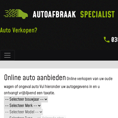
AUTOAFBRAAK
SPECIALIST
Auto Verkopen?
03
Hoofdnavigatie
Online auto aanbieden
Online verkopen van uw oude
wagen of ongeval auto
Vul hieronder uw autogegevens in en u
ontvangt vrijblijvend een taxatie.