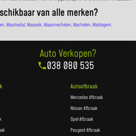
schikbaar van alle merken?
en
,
Maarkedal
,
Maaseik
,
Maasmechelen
,
Machelen
,
Maldegem
.
Auto Verkopen?
038 080 535
k
Autoafbraak
Mercedes Afbraak
Nissan Afbraak
k
Opel Afbraak
aak
Peugeot Afbraak