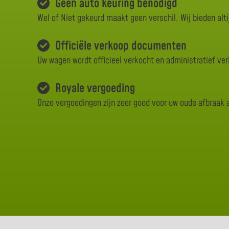
Geen auto keuring benodigd
Wel of Niet gekeurd maakt geen verschil. Wij bieden alti
Officiële verkoop documenten
Uw wagen wordt officieel verkocht en administratief ve
Royale vergoeding
Onze vergoedingen zijn zeer goed voor uw oude afbraak 