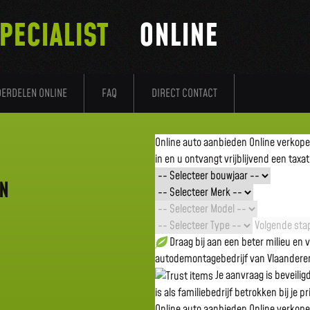
PECIALIST
ONLINE
DERDELEN ONLINE
FAQ
DIRECT CONTACT
Online auto aanbieden
Online verkop
in en u ontvangt vrijblijvend een taxat
EN
Volgende stap
Draag bij aan een beter milieu en
autodemontagebedrijf van Vlaandere
Je aanvraag is beveili
is als familiebedrijf betrokken bij je p
Online auto aanbieden
Online verkop