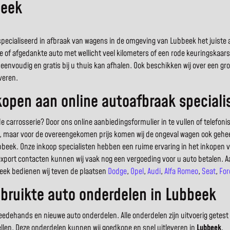
beek
ecialiseerd in afbraak van wagens in de omgeving van Lubbeek het juiste alt
e of afgedankte auto met wellicht veel kilometers of een rode keuringskaar
eenvoudig en gratis bij u thuis kan afhalen. Ook beschikken wij over een 
veren.
open aan online autoafbraak speciali
arrosserie? Door ons online aanbiedingsformulier in te vullen of telefoni
uto, maar voor de overeengekomen prijs komen wij de ongeval wagen ook geheel
beek. Onze inkoop specialisten hebben een ruime ervaring in het inkopen
export contacten kunnen wij vaak nog een vergoeding voor u auto betalen. A
beek bedienen wij teven de plaatsen
Dodge
,
Opel
,
Audi
,
Alfa Romeo
,
Seat
,
For
bruikte auto onderdelen in Lubbeek
dehands en nieuwe auto onderdelen. Alle onderdelen zijn uitvoerig getest 
ellen. Deze onderdelen kunnen wij goedkope en snel uitleveren in
Lubbeek
.