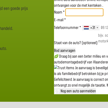
ontvangen voor de
met kenteken
.
jd een goede prijs
Naam *
E-mail *
Telefoonnummer *
+31
rhandeld.
Staat van de auto? (optioneel)
auto.
Bod aanvragen
Draag bij aan een beter milieu en
autodemontagebedrijf van Vlaandere
Je aanvraag is beveili
is als familiebedrijf betrokken bij je p
Gefeliciteerd
Je aanvraag is correct o
ontvangt zo snel mogelijk de taxatie.
W
Nog een auto aanmelden