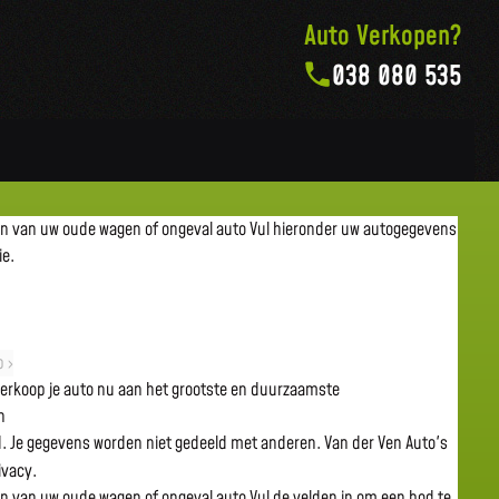
Auto Verkopen?
038 080 535
en van uw oude wagen of ongeval auto
Vul hieronder uw autogegevens
ie.
 ›
 verkoop je auto nu aan het grootste en duurzaamste
n
gd. Je gegevens worden niet gedeeld met anderen. Van der Ven Auto's
rivacy.
en van uw oude wagen of ongeval auto
Vul de velden in om een bod te