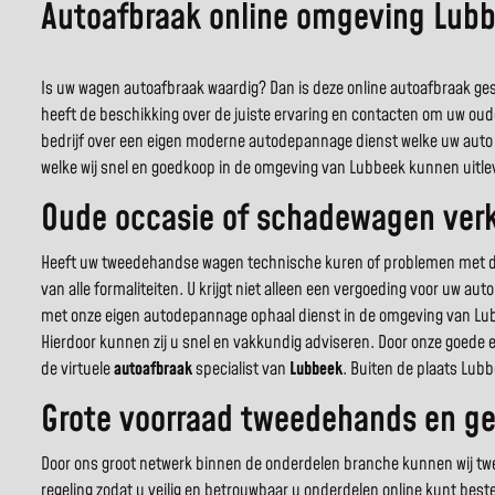
Autoafbraak online omgeving Lub
Is uw wagen autoafbraak waardig? Dan is deze online autoafbraak gesp
heeft de beschikking over de juiste ervaring en contacten om uw oud
bedrijf over een eigen moderne autodepannage dienst welke uw auto 
welke wij snel en goedkoop in de omgeving van Lubbeek kunnen uitle
Oude occasie of schadewagen verk
Heeft uw tweedehandse wagen technische kuren of problemen met de c
van alle formaliteiten. U krijgt niet alleen een vergoeding voor uw a
met onze eigen autodepannage ophaal dienst in de omgeving van Lub
Hierdoor kunnen zij u snel en vakkundig adviseren. Door onze goede 
de virtuele
autoafbraak
specialist van
Lubbeek
. Buiten de plaats Lub
Grote voorraad tweedehands en ge
Door ons groot netwerk binnen de onderdelen branche kunnen wij twee
regeling zodat u veilig en betrouwbaar u onderdelen online kunt best