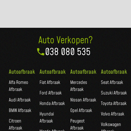
Auto Verkopen?
038 080 535
Autoafbraak
Autoafbraak
Autoafbraak
Autoafbraak
Alfa Romeo
Fiat Afbraak
Mercedes
Seat Afbraak
Afbraak
Afbraak
Ford Afbraak
Suzuki Afbraak
Audi Afbraak
Nissan Afbraak
Honda Afbraak
Toyota Afbraak
BMW Afbraak
Opel Afbraak
Hyundai
Volvo Afbraak
Citroen
Afbraak
Peugeot
Volkswagen
Afbraak
Afbraak