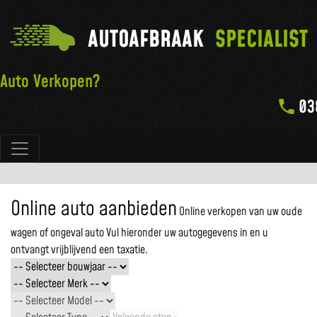
AUTOAFBRAAK
SPECIALIST
Auto Verkopen?
03
Hoofdnavigatie
Online auto aanbieden
Online verkopen van uw oude
wagen of ongeval auto
Vul hieronder uw autogegevens in en u
ontvangt vrijblijvend een taxatie.