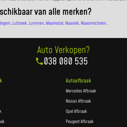
schikbaar van alle merken?
degem
,
Lubbeek
,
Lummen
,
Maarkedal
,
Maaseik
,
Maasmechelen
.
Auto Verkopen?
038 080 535
k
Autoafbraak
Mercedes Afbraak
Nissan Afbraak
k
Opel Afbraak
aak
Peugeot Afbraak