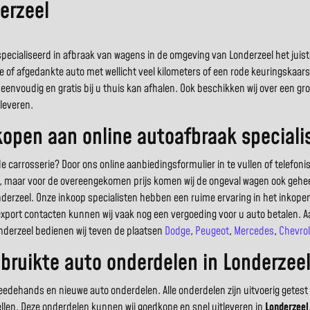
erzeel
ecialiseerd in afbraak van wagens in de omgeving van Londerzeel het juiste 
e of afgedankte auto met wellicht veel kilometers of een rode keuringskaar
eenvoudig en gratis bij u thuis kan afhalen. Ook beschikken wij over een 
leveren.
pen aan online autoafbraak specialis
arrosserie? Door ons online aanbiedingsformulier in te vullen of telefoni
uto, maar voor de overeengekomen prijs komen wij de ongeval wagen ook geheel
derzeel. Onze inkoop specialisten hebben een ruime ervaring in het inkop
export contacten kunnen wij vaak nog een vergoeding voor u auto betalen. A
onderzeel bedienen wij teven de plaatsen
Dodge
,
Peugeot
,
Mercedes
,
Chevrol
bruikte auto onderdelen in Londerzee
dehands en nieuwe auto onderdelen. Alle onderdelen zijn uitvoerig getest 
ellen. Deze onderdelen kunnen wij goedkope en snel uitleveren in
Londerzeel