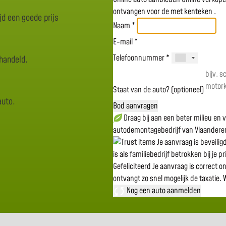
ontvangen voor de
met kenteken
.
jd een goede prijs
Naam *
E-mail *
Telefoonnummer *
rhandeld.
Staat van de auto? (optioneel)
auto.
Bod aanvragen
Draag bij aan een beter milieu en
autodemontagebedrijf van Vlaandere
Je aanvraag is beveili
is als familiebedrijf betrokken bij je p
Gefeliciteerd
Je aanvraag is correct o
ontvangt zo snel mogelijk de taxatie.
W
Nog een auto aanmelden