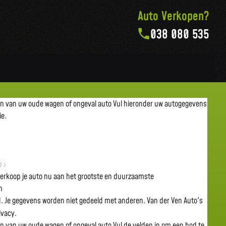
Auto Verkopen?
038 080 535
en van uw oude wagen of ongeval auto
Vul hieronder uw autogegevens
ie.
 ›
 verkoop je auto nu aan het grootste en duurzaamste
n
gd. Je gegevens worden niet gedeeld met anderen. Van der Ven Auto's
rivacy.
en van uw oude wagen of ongeval auto
Vul de velden in om een bod te