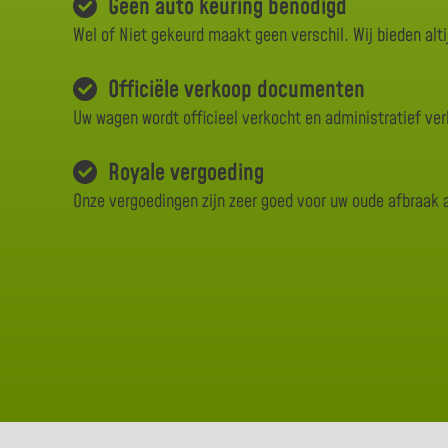
Geen auto keuring benodigd
Wel of Niet gekeurd maakt geen verschil. Wij bieden alti
Officiële verkoop documenten
Uw wagen wordt officieel verkocht en administratief ve
Royale vergoeding
Onze vergoedingen zijn zeer goed voor uw oude afbraak 