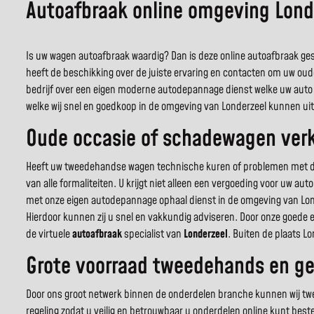
Autoafbraak online omgeving Lond
Is uw wagen autoafbraak waardig? Dan is deze online autoafbraak gesp
heeft de beschikking over de juiste ervaring en contacten om uw oud
bedrijf over een eigen moderne autodepannage dienst welke uw auto 
welke wij snel en goedkoop in de omgeving van Londerzeel kunnen uit
Oude occasie of schadewagen verko
Heeft uw tweedehandse wagen technische kuren of problemen met de c
van alle formaliteiten. U krijgt niet alleen een vergoeding voor uw a
met onze eigen autodepannage ophaal dienst in de omgeving van Lon
Hierdoor kunnen zij u snel en vakkundig adviseren. Door onze goede 
de virtuele
autoafbraak
specialist van
Londerzeel
. Buiten de plaats L
Grote voorraad tweedehands en ge
Door ons groot netwerk binnen de onderdelen branche kunnen wij twee
regeling zodat u veilig en betrouwbaar u onderdelen online kunt best