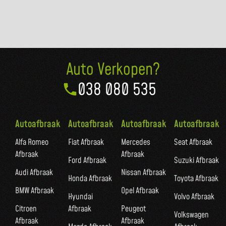
Auto Verkopen?
038 080 535
Autoafbraak
Autoafbraak
Autoafbraak
Autoafbraak
Alfa Romeo
Fiat Afbraak
Mercedes
Seat Afbraak
Afbraak
Afbraak
Ford Afbraak
Suzuki Afbraak
Audi Afbraak
Nissan Afbraak
Honda Afbraak
Toyota Afbraak
BMW Afbraak
Opel Afbraak
Hyundai
Volvo Afbraak
Citroen
Afbraak
Peugeot
Volkswagen
Afbraak
Afbraak