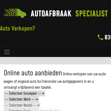
AUTOAFBRAAK
SPECIALIST
Auto Verkopen?
03
Hoofdnavigatie
Online auto aanbieden
Online verkopen van uw oude
wagen of ongeval auto
Vul hieronder uw autogegevens in en u
ontvangt vrijblijvend een taxatie.