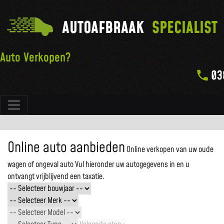
AUTOAFBRAAK
SPECIALIST
Auto Verkopen?
03
Hoofdnavigatie
Online auto aanbieden
Online verkopen van uw oude
wagen of ongeval auto
Vul hieronder uw autogegevens in en u
ontvangt vrijblijvend een taxatie.