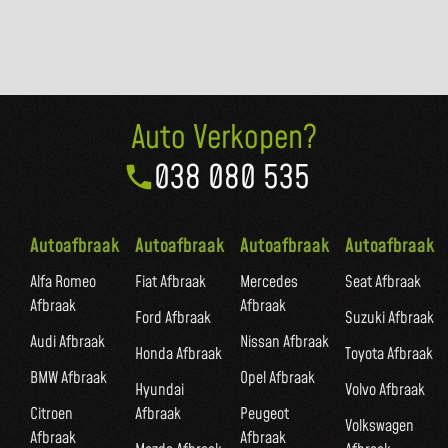
Auto Verkopen?
038 080 535
Autoafbraak
Autoafbraak
Autoafbraak
Autoafbraak
Alfa Romeo
Fiat Afbraak
Mercedes
Seat Afbraak
Afbraak
Afbraak
Ford Afbraak
Suzuki Afbraak
Audi Afbraak
Nissan Afbraak
Honda Afbraak
Toyota Afbraak
BMW Afbraak
Opel Afbraak
Hyundai
Volvo Afbraak
Citroen
Afbraak
Peugeot
Volkswagen
Afbraak
Afbraak