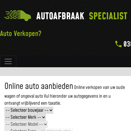
AUTOAFBRAAK
SPECIALIST
Auto Verkopen?
03
Hoofdnavigatie
Online auto aanbieden
Online verkopen van uw oude
wagen of ongeval auto
Vul hieronder uw autogegevens in en u
ontvangt vrijblijvend een taxatie.