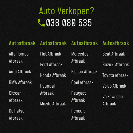
Auto Verkopen?
038 080 535
Autoafbraak
Autoafbraak
Autoafbraak
Autoafbraak
Alfa Romeo
Fiat Afbraak
Mercedes
Seat Afbraak
Afbraak
Afbraak
Ford Afbraak
Suzuki Afbraak
Audi Afbraak
Nissan Afbraak
Honda Afbraak
Toyota Afbraak
BMW Afbraak
Opel Afbraak
Hyundai
Volvo Afbraak
Citroen
Afbraak
Peugeot
Volkswagen
Afbraak
Afbraak
Mazda Afbraak
Afbraak
Daihatsu
Renault
Afbraak
Afbraak