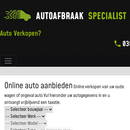
AUTOAFBRAAK
SPECIALIST
Auto Verkopen?
03
Hoofdnavigatie
Online auto aanbieden
Online verkopen van uw oude
wagen of ongeval auto
Vul hieronder uw autogegevens in en u
ontvangt vrijblijvend een taxatie.