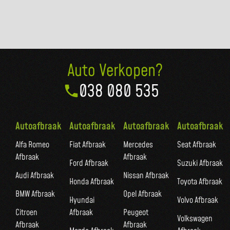
Auto Verkopen?
038 080 535
Autoafbraak
Autoafbraak
Autoafbraak
Autoafbraak
Alfa Romeo
Fiat Afbraak
Mercedes
Seat Afbraak
Afbraak
Afbraak
Ford Afbraak
Suzuki Afbraak
Audi Afbraak
Nissan Afbraak
Honda Afbraak
Toyota Afbraak
BMW Afbraak
Opel Afbraak
Hyundai
Volvo Afbraak
Citroen
Afbraak
Peugeot
Volkswagen
Afbraak
Afbraak