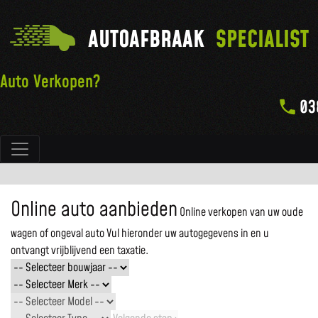
AUTOAFBRAAK
SPECIALIST
Auto Verkopen?
03
Hoofdnavigatie
Online auto aanbieden
Online verkopen van uw oude
wagen of ongeval auto
Vul hieronder uw autogegevens in en u
ontvangt vrijblijvend een taxatie.