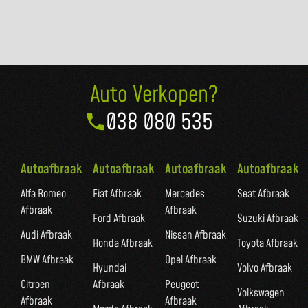
Auto Verkopen?
038 080 535
Autoafbraak
Autoafbraak
Autoafbraak
Autoafbraak
Alfa Romeo
Fiat Afbraak
Mercedes
Seat Afbraak
Afbraak
Afbraak
Ford Afbraak
Suzuki Afbraak
Audi Afbraak
Nissan Afbraak
Honda Afbraak
Toyota Afbraak
BMW Afbraak
Opel Afbraak
Hyundai
Volvo Afbraak
Citroen
Afbraak
Peugeot
Volkswagen
Afbraak
Afbraak