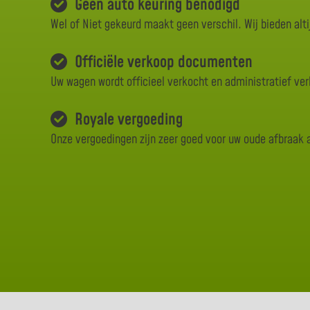
Geen auto keuring benodigd
Wel of Niet gekeurd maakt geen verschil. Wij bieden alti
Officiële verkoop documenten
Uw wagen wordt officieel verkocht en administratief ve
Royale vergoeding
Onze vergoedingen zijn zeer goed voor uw oude afbraak 