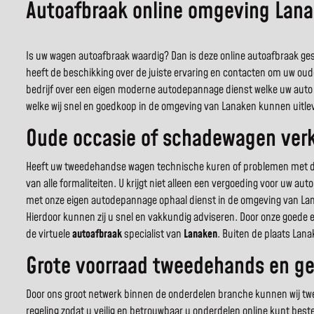
Autoafbraak online omgeving Lan
Is uw wagen autoafbraak waardig? Dan is deze online autoafbraak gesp
heeft de beschikking over de juiste ervaring en contacten om uw oud
bedrijf over een eigen moderne autodepannage dienst welke uw auto 
welke wij snel en goedkoop in de omgeving van Lanaken kunnen uitle
Oude occasie of schadewagen verk
Heeft uw tweedehandse wagen technische kuren of problemen met de c
van alle formaliteiten. U krijgt niet alleen een vergoeding voor uw a
met onze eigen autodepannage ophaal dienst in de omgeving van Lan
Hierdoor kunnen zij u snel en vakkundig adviseren. Door onze goede 
de virtuele
autoafbraak
specialist van
Lanaken
. Buiten de plaats Lan
Grote voorraad tweedehands en ge
Door ons groot netwerk binnen de onderdelen branche kunnen wij twee
regeling zodat u veilig en betrouwbaar u onderdelen online kunt best