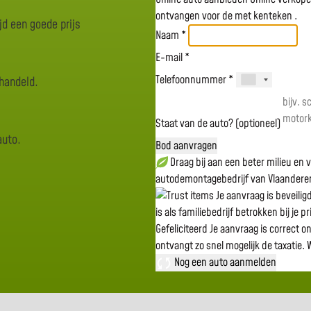
ontvangen voor de
met kenteken
.
jd een goede prijs
Naam *
E-mail *
Telefoonnummer *
rhandeld.
Staat van de auto? (optioneel)
auto.
Bod aanvragen
Draag bij aan een beter milieu en
autodemontagebedrijf van Vlaandere
Je aanvraag is beveili
is als familiebedrijf betrokken bij je p
Gefeliciteerd
Je aanvraag is correct o
ontvangt zo snel mogelijk de taxatie.
W
Nog een auto aanmelden