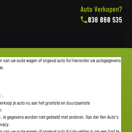
Auto Verkopen?
038 080 535
en van uw oude wagen of ongeval auto
Vul hieronder uw autogegevens
ie.
 ›
 verkoop je auto nu aan het grootste en duurzaamste
n
gd. Je gegevens worden niet gedeeld met anderen. Van der Ven Auto's
rivacy.
en van uw oude wagen of ongeval auto
Vul de velden in om een bod te