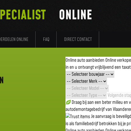
PECIALIST
ONLINE
DERDELEN ONLINE
FAQ
DIRECT CONTACT
Online auto aanbieden
Online verkop
in en u ontvangt vrijblijvend een taxat
EN
Volgende stap
Draag bij aan een beter milieu en
autodemontagebedrijf van Vlaandere
Je aanvraag is beveili
is als familiebedrijf betrokken bij je p
Online auto aanbieden
Online verkop