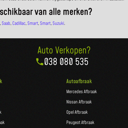
schikbaar van alle merken?
,
Saab
,
Cadillac
,
Smart
,
Smart
,
Suzuki
.
Auto Verkopen?
038 080 535
k
Autoafbraak
Mercedes Afbraak
Nissan Afbraak
k
Opel Afbraak
aak
Peugeot Afbraak