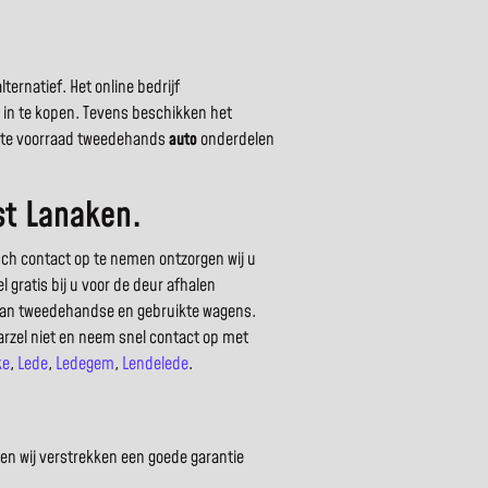
ernatief. Het online bedrijf
s in te kopen. Tevens beschikken het
grote voorraad tweedehands
auto
onderdelen
st Lanaken.
sch contact op te nemen ontzorgen wij u
 gratis bij u voor de deur afhalen
 van tweedehandse en gebruikte wagens.
arzel niet en neem snel contact op met
ke
,
Lede
,
Ledegem
,
Lendelede
.
en wij verstrekken een goede garantie