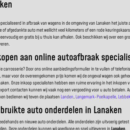
aken
ecialiseerd in afbraak van wagens in de omgeving van Lanaken het juiste alt
e of afgedankte auto met wellicht veel kilometers of een rode keuringskaar
eenvoudig en gratis bij u thuis kan afhalen. Ook beschikken wij over een 
veren.
open aan online autoafbraak speciali
arrosserie? Door ons online aanbiedingsformulier in te vullen of telefoni
uto, maar voor de overeengekomen prijs komen wij de ongeval wagen ook geheel
aken. Onze inkoop specialisten hebben een ruime ervaring in het inkopen
export contacten kunnen wij vaak nog een vergoeding voor u auto betalen. A
aken bedienen wij teven de plaatsen
Landen
,
Langemark-Poelkapelle
,
Lebbe
bruikte auto onderdelen in Lanaken
dehands en nieuwe auto onderdelen. Alle onderdelen zijn uitvoerig getest 
ellen. Deze onderdelen kunnen wij goedkope en snel uitleveren in
Lanaken
.