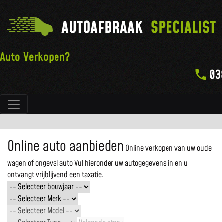
AUTOAFBRAAK
SPECIALIST
Auto Verkopen?
03
Hoofdnavigatie
Online auto aanbieden
Online verkopen van uw oude
wagen of ongeval auto
Vul hieronder uw autogegevens in en u
ontvangt vrijblijvend een taxatie.