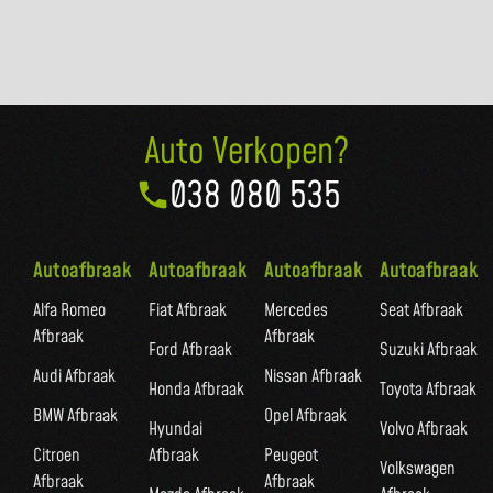
Auto Verkopen?
038 080 535
Autoafbraak
Autoafbraak
Autoafbraak
Autoafbraak
Alfa Romeo
Fiat Afbraak
Mercedes
Seat Afbraak
Afbraak
Afbraak
Ford Afbraak
Suzuki Afbraak
Audi Afbraak
Nissan Afbraak
Honda Afbraak
Toyota Afbraak
BMW Afbraak
Opel Afbraak
Hyundai
Volvo Afbraak
Citroen
Afbraak
Peugeot
Volkswagen
Afbraak
Afbraak