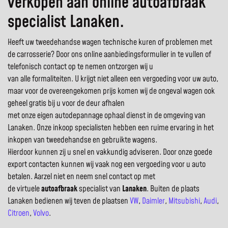
verkopen aan online autoafbraak
specialist Lanaken.
Heeft uw tweedehandse wagen technische kuren of problemen met
de carrosserie? Door ons online aanbiedingsformulier in te vullen of
telefonisch contact op te nemen ontzorgen wij u
van alle formaliteiten. U krijgt niet alleen een vergoeding voor uw auto,
maar voor de overeengekomen prijs komen wij de ongeval wagen ook
geheel gratis bij u voor de deur afhalen
met onze eigen autodepannage ophaal dienst in de omgeving van
Lanaken. Onze inkoop specialisten hebben een ruime ervaring in het
inkopen van tweedehandse en gebruikte wagens.
Hierdoor kunnen zij u snel en vakkundig adviseren. Door onze goede
export contacten kunnen wij vaak nog een vergoeding voor u auto
betalen. Aarzel niet en neem snel contact op met
de virtuele
autoafbraak
specialist van
Lanaken
. Buiten de plaats
Lanaken bedienen wij teven de plaatsen
VW
,
Daimler
,
Mitsubishi
,
Audi
,
Citroen
,
Volvo
.