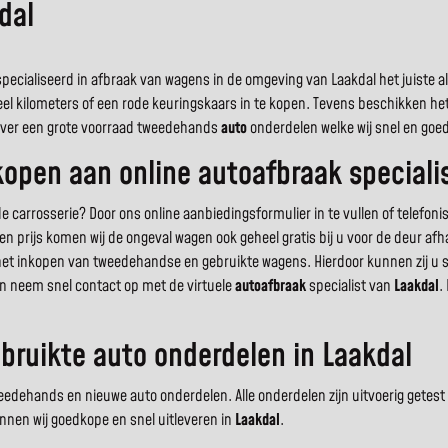
dal
cialiseerd in afbraak van wagens in de omgeving van Laakdal het juiste alte
eel kilometers of een rode keuringskaars in te kopen. Tevens beschikken h
j over een grote voorraad tweedehands
auto
onderdelen welke wij snel en goe
pen aan online autoafbraak specialis
rosserie? Door ons online aanbiedingsformulier in te vullen of telefonisch
n prijs komen wij de ongeval wagen ook geheel gratis bij u voor de deur a
 het inkopen van tweedehandse en gebruikte wagens. Hierdoor kunnen zij u 
en neem snel contact op met de virtuele
autoafbraak
specialist van
Laakdal
.
bruikte auto onderdelen in Laakdal
ehands en nieuwe auto onderdelen. Alle onderdelen zijn uitvoerig getest en
nnen wij goedkope en snel uitleveren in
Laakdal
.