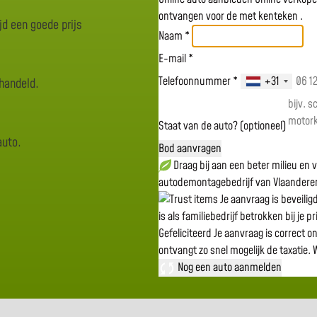
ontvangen voor de
met kenteken
.
jd een goede prijs
Naam *
E-mail *
Telefoonnummer *
+31
rhandeld.
Staat van de auto? (optioneel)
auto.
Bod aanvragen
Draag bij aan een beter milieu en
autodemontagebedrijf van Vlaandere
Je aanvraag is beveili
is als familiebedrijf betrokken bij je p
Gefeliciteerd
Je aanvraag is correct o
ontvangt zo snel mogelijk de taxatie.
W
Nog een auto aanmelden