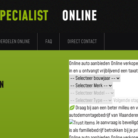
PECIALIST
ONLINE
DERDELEN ONLINE
FAQ
DIRECT CONTACT
Online auto aanbieden
Online verkop
in en u ontvangt vrijblijvend een taxat
EN
Volgende stap
Draag bij aan een beter milieu en
autodemontagebedrijf van Vlaandere
Je aanvraag is beveili
is als familiebedrijf betrokken bij je p
Online auto aanbieden
Online verkop