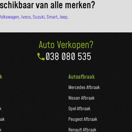
schikbaar van alle merken?
Volkswagen
,
Iveco
,
Suzuki
,
Smart
,
Jeep
.
Auto Verkopen?
038 080 535
k
Autoafbraak
Mercedes Afbraak
Nissan Afbraak
k
Opel Afbraak
aak
Peugeot Afbraak
k
Renault Afbraak