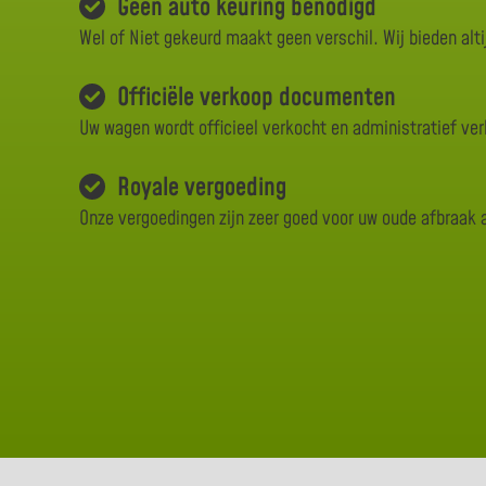
Geen auto keuring benodigd
Wel of Niet gekeurd maakt geen verschil. Wij bieden alti
Officiële verkoop documenten
Uw wagen wordt officieel verkocht en administratief ve
Royale vergoeding
Onze vergoedingen zijn zeer goed voor uw oude afbraak 