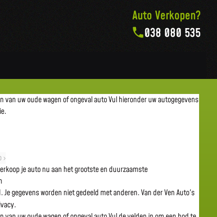
Auto Verkopen?
038 080 535
en van uw oude wagen of ongeval auto
Vul hieronder uw autogegevens
ie.
 ›
 verkoop je auto nu aan het grootste en duurzaamste
n
gd. Je gegevens worden niet gedeeld met anderen. Van der Ven Auto's
rivacy.
en van uw oude wagen of ongeval auto
Vul de velden in om een bod te