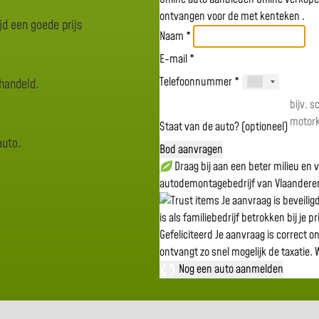
ontvangen voor de
met kenteken
.
jd een goede prijs
Naam *
E-mail *
Telefoonnummer *
rhandeld.
Staat van de auto? (optioneel)
auto.
Bod aanvragen
Draag bij aan een beter milieu en
autodemontagebedrijf van Vlaandere
Je aanvraag is beveili
is als familiebedrijf betrokken bij je p
Gefeliciteerd
Je aanvraag is correct o
ontvangt zo snel mogelijk de taxatie.
W
Nog een auto aanmelden