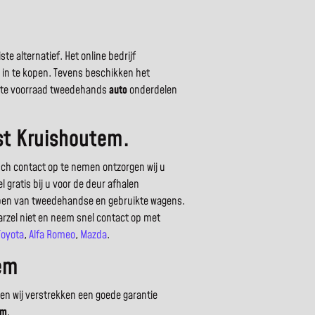
e alternatief. Het online bedrijf
s in te kopen. Tevens beschikken het
grote voorraad tweedehands
auto
onderdelen
st Kruishoutem.
sch contact op te nemen ontzorgen wij u
 gratis bij u voor de deur afhalen
open van tweedehandse en gebruikte wagens.
arzel niet en neem snel contact op met
Toyota
,
Alfa Romeo
,
Mazda
.
tem
en wij verstrekken een goede garantie
em
.