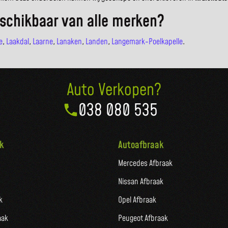
schikbaar van alle merken?
e
,
Laakdal
,
Laarne
,
Lanaken
,
Landen
,
Langemark-Poelkapelle
.
Auto Verkopen?
038 080 535
k
Autoafbraak
Mercedes Afbraak
Nissan Afbraak
k
Opel Afbraak
aak
Peugeot Afbraak