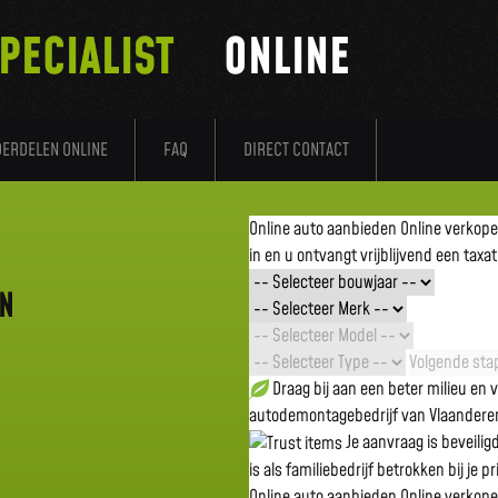
PECIALIST
ONLINE
DERDELEN ONLINE
FAQ
DIRECT CONTACT
Online auto aanbieden
Online verkop
in en u ontvangt vrijblijvend een taxat
EN
Volgende stap
Draag bij aan een beter milieu en
autodemontagebedrijf van Vlaandere
Je aanvraag is beveili
is als familiebedrijf betrokken bij je p
Online auto aanbieden
Online verkop