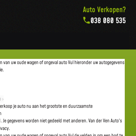
Auto Verkopen?
038 080 535
en van uw oude wagen of ongeval auto
Vul hieronder uw autogegevens
ie.
 ›
 verkoop je auto nu aan het grootste en duurzaamste
n
gd. Je gegevens worden niet gedeeld met anderen. Van der Ven Auto's
rivacy.
en van uw oude wagen of ongeval auto
Vul de velden in om een bod te