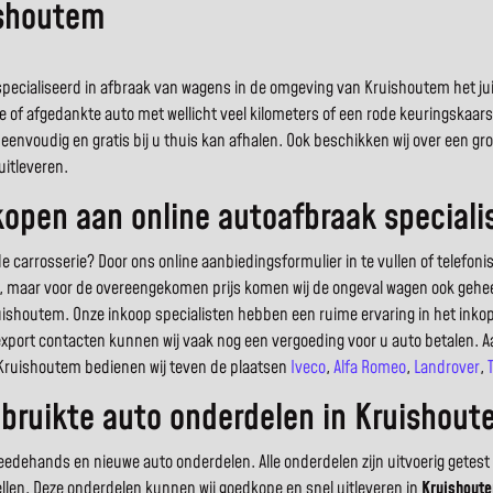
ishoutem
ecialiseerd in afbraak van wagens in de omgeving van Kruishoutem het juist
e of afgedankte auto met wellicht veel kilometers of een rode keuringskaar
eenvoudig en gratis bij u thuis kan afhalen. Ook beschikken wij over een 
itleveren.
open aan online autoafbraak speciali
arrosserie? Door ons online aanbiedingsformulier in te vullen of telefoni
uto, maar voor de overeengekomen prijs komen wij de ongeval wagen ook geheel
ishoutem. Onze inkoop specialisten hebben een ruime ervaring in het ink
export contacten kunnen wij vaak nog een vergoeding voor u auto betalen. A
 Kruishoutem bedienen wij teven de plaatsen
Iveco
,
Alfa Romeo
,
Landrover
,
bruikte auto onderdelen in Kruishou
dehands en nieuwe auto onderdelen. Alle onderdelen zijn uitvoerig getest 
ellen. Deze onderdelen kunnen wij goedkope en snel uitleveren in
Kruishout