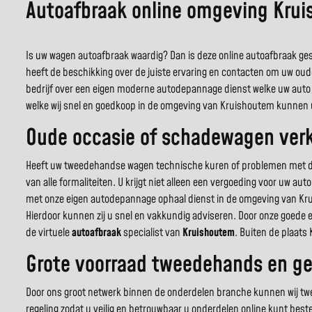
Autoafbraak online omgeving Kru
Is uw wagen autoafbraak waardig? Dan is deze online autoafbraak gesp
heeft de beschikking over de juiste ervaring en contacten om uw oud
bedrijf over een eigen moderne autodepannage dienst welke uw auto 
welke wij snel en goedkoop in de omgeving van Kruishoutem kunnen u
Oude occasie of schadewagen verk
Heeft uw tweedehandse wagen technische kuren of problemen met de c
van alle formaliteiten. U krijgt niet alleen een vergoeding voor uw a
met onze eigen autodepannage ophaal dienst in de omgeving van Kru
Hierdoor kunnen zij u snel en vakkundig adviseren. Door onze goede 
de virtuele
autoafbraak
specialist van
Kruishoutem
. Buiten de plaats
Grote voorraad tweedehands en ge
Door ons groot netwerk binnen de onderdelen branche kunnen wij twee
regeling zodat u veilig en betrouwbaar u onderdelen online kunt best