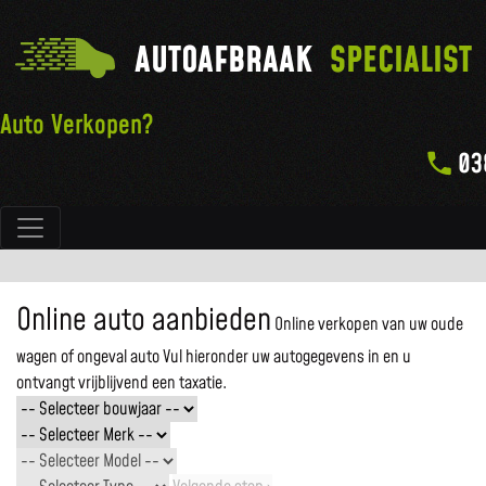
AUTOAFBRAAK
SPECIALIST
Auto Verkopen?
03
Hoofdnavigatie
Online auto aanbieden
Online verkopen van uw oude
wagen of ongeval auto
Vul hieronder uw autogegevens in en u
ontvangt vrijblijvend een taxatie.