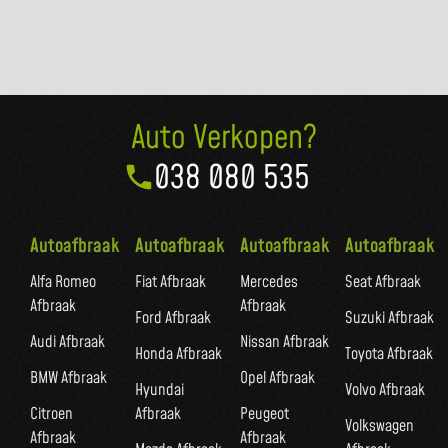
Auto Verkopen?
038 080 535
Autoafbraak
Autoafbraak
Autoafbraak
Autoafbraak
Alfa Romeo
Fiat Afbraak
Mercedes
Seat Afbraak
Afbraak
Afbraak
Ford Afbraak
Suzuki Afbraak
Audi Afbraak
Nissan Afbraak
Honda Afbraak
Toyota Afbraak
BMW Afbraak
Opel Afbraak
Hyundai
Volvo Afbraak
Citroen
Afbraak
Peugeot
Volkswagen
Afbraak
Afbraak