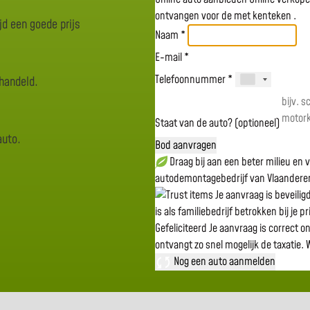
ontvangen voor de
met kenteken
.
jd een goede prijs
Naam *
E-mail *
Telefoonnummer *
rhandeld.
Staat van de auto? (optioneel)
auto.
Bod aanvragen
Draag bij aan een beter milieu en
autodemontagebedrijf van Vlaandere
Je aanvraag is beveili
is als familiebedrijf betrokken bij je p
Gefeliciteerd
Je aanvraag is correct o
ontvangt zo snel mogelijk de taxatie.
W
Nog een auto aanmelden