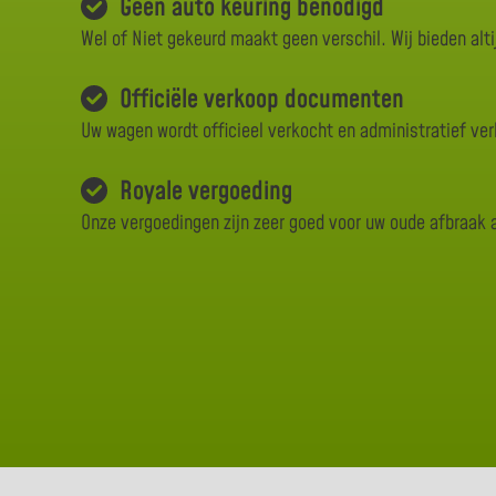
Geen auto keuring benodigd
Wel of Niet gekeurd maakt geen verschil. Wij bieden alti
Officiële verkoop documenten
Uw wagen wordt officieel verkocht en administratief ve
Royale vergoeding
Onze vergoedingen zijn zeer goed voor uw oude afbraak 