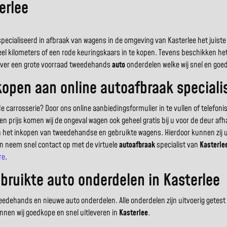
erlee
cialiseerd in afbraak van wagens in de omgeving van Kasterlee het juiste al
eel kilometers of een rode keuringskaars in te kopen. Tevens beschikken h
j over een grote voorraad tweedehands
auto
onderdelen welke wij snel en goe
pen aan online autoafbraak specialis
rosserie? Door ons online aanbiedingsformulier in te vullen of telefonisch
n prijs komen wij de ongeval wagen ook geheel gratis bij u voor de deur a
in het inkopen van tweedehandse en gebruikte wagens. Hierdoor kunnen zij 
en neem snel contact op met de virtuele
autoafbraak
specialist van
Kasterle
re
.
ruikte auto onderdelen in Kasterlee
ehands en nieuwe auto onderdelen. Alle onderdelen zijn uitvoerig getest en
nnen wij goedkope en snel uitleveren in
Kasterlee
.