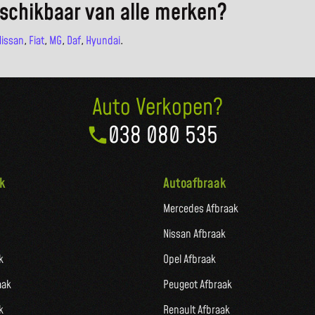
schikbaar van alle merken?
Nissan
,
Fiat
,
MG
,
Daf
,
Hyundai
.
Auto Verkopen?
038 080 535
k
Autoafbraak
Mercedes Afbraak
Nissan Afbraak
k
Opel Afbraak
aak
Peugeot Afbraak
k
Renault Afbraak