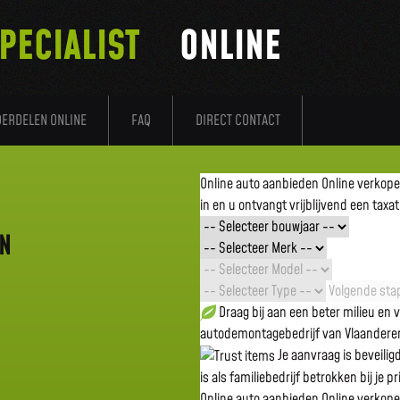
PECIALIST
ONLINE
DERDELEN ONLINE
FAQ
DIRECT CONTACT
Online auto aanbieden
Online verkop
in en u ontvangt vrijblijvend een taxat
EN
Volgende stap
Draag bij aan een beter milieu en
autodemontagebedrijf van Vlaandere
Je aanvraag is beveili
is als familiebedrijf betrokken bij je p
Online auto aanbieden
Online verkop