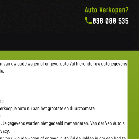
Auto Verkopen?
038 080 535
en van uw oude wagen of ongeval auto
Vul hieronder uw autogegevens
ie.
 ›
 verkoop je auto nu aan het grootste en duurzaamste
n
gd. Je gegevens worden niet gedeeld met anderen. Van der Ven Auto's
rivacy.
en van uw oude wagen of ongeval auto
Vul de velden in om een bod te