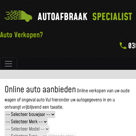
AUTOAFBRAAK
SPECIALIST
Auto Verkopen?
03
Hoofdnavigatie
Online auto aanbieden
Online verkopen van uw oude
wagen of ongeval auto
Vul hieronder uw autogegevens in en u
ontvangt vrijblijvend een taxatie.